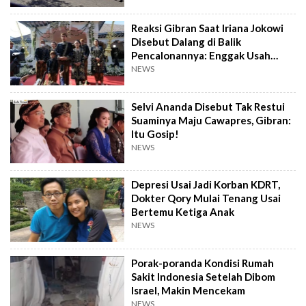
Reaksi Gibran Saat Iriana Jokowi
Disebut Dalang di Balik
Pencalonannya: Enggak Usah
Dibesar-besarkan
NEWS
Selvi Ananda Disebut Tak Restui
Suaminya Maju Cawapres, Gibran:
Itu Gosip!
NEWS
Depresi Usai Jadi Korban KDRT,
Dokter Qory Mulai Tenang Usai
Bertemu Ketiga Anak
NEWS
Porak-poranda Kondisi Rumah
Sakit Indonesia Setelah Dibom
Israel, Makin Mencekam
NEWS