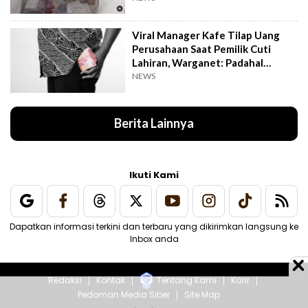
Viral Manager Kafe Tilap Uang
Perusahaan Saat Pemilik Cuti
Lahiran, Warganet: Padahal
Enggak Gede Banget
NEWS
Berita Lainnya
Ikuti Kami
Dapatkan informasi terkini dan terbaru yang dikirimkan langsung ke
Inbox anda
Redaksi
Kontak
Tentang Kami
Karir
Pedoman Media Siber
Site Map