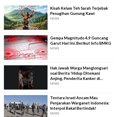
Kisah Kelam Teh Sarah Terjebak
Pesugihan Gunung Kawi
NEWS
Gempa Magnitudo 4,9 Guncang
Garut Hari Ini, Berikut Info BMKG
NEWS
Hak Jawab Warga Manglongsari
soal Berita 'Hidup Ditemani
Anjing, Penderita Kanker di
Wonosobo Diamuk Warga'
NEWS
Tentara Israel Ancam Mau
Penjarakan Warganet Indonesia:
Interpol Bakal Bertindak!
NEWS