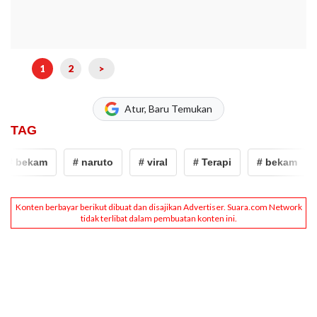
1
2
>
Atur, Baru Temukan
TAG
# bekam
# naruto
# viral
# Terapi
# bekam