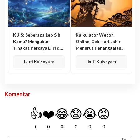
KUIS: Seberapa Leo Sih
Kalkulator Weton
Kamu? Mengukur
Online, Cek Hari Lahir
Tingkat Percaya Diri dan
Menurut Penanggalan
Karisma
Jawa
Ikuti Kuisnya ➔
Ikuti Kuisnya ➔
Komentar
👍
❤️
😂
😧
😭
😡
0
0
0
0
0
0