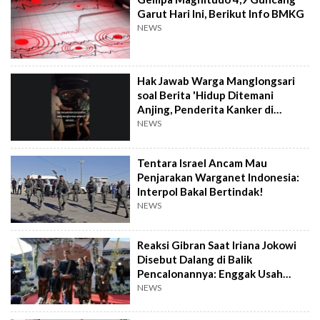
Garut Hari Ini, Berikut Info BMKG
NEWS
Hak Jawab Warga Manglongsari
soal Berita 'Hidup Ditemani
Anjing, Penderita Kanker di
Wonosobo Diamuk Warga'
NEWS
Tentara Israel Ancam Mau
Penjarakan Warganet Indonesia:
Interpol Bakal Bertindak!
NEWS
Reaksi Gibran Saat Iriana Jokowi
Disebut Dalang di Balik
Pencalonannya: Enggak Usah
Dibesar-besarkan
NEWS