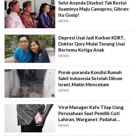
Selvi Ananda Disebut Tak Restui
Suaminya Maju Cawapres, Gibran:
Itu Gosip!
NEWS
Depresi Usai Jadi Korban KDRT,
Dokter Qory Mulai Tenang Usai
Bertemu Ketiga Anak
NEWS
Porak-poranda Kondisi Rumah
Sakit Indonesia Setelah Dibom
Israel, Makin Mencekam
NEWS
Viral Manager Kafe Tilap Uang
Perusahaan Saat Pemilik Cuti
Lahiran, Warganet: Padahal
Enggak Gede Banget
NEWS