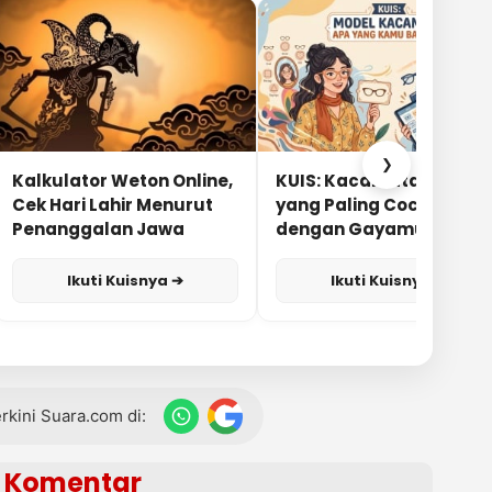
❯
Kalkulator Weton Online,
KUIS: Kacamata Apa
Cek Hari Lahir Menurut
yang Paling Cocok
Penanggalan Jawa
dengan Gayamu?
Ikuti Kuisnya ➔
Ikuti Kuisnya ➔
terkini Suara.com di:
Komentar