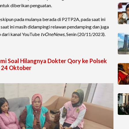
ntuk diberikan penguatan.
eskipun pada mulanya berada di P2TP2A, pada saat ini
 saat ini masih didampingi relawan pendamping dan juga
ip dari kanal YouTube
tvOneNews
, Senin (20/11/2023).
mi Soal Hilangnya Dokter Qory ke Polsek
n 24 Oktober