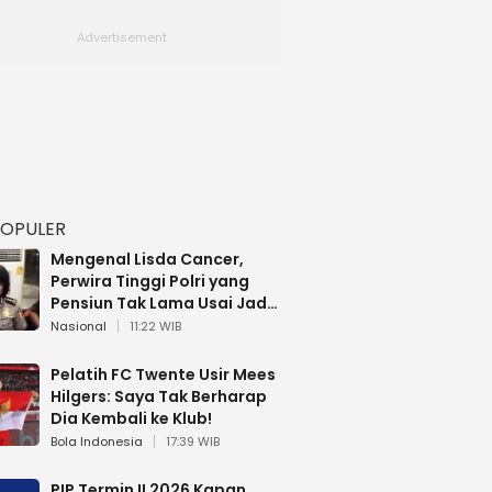
POPULER
Mengenal Lisda Cancer,
Perwira Tinggi Polri yang
Pensiun Tak Lama Usai Jadi
Brigjen
Nasional
11:22 WIB
Pelatih FC Twente Usir Mees
Hilgers: Saya Tak Berharap
Dia Kembali ke Klub!
Bola Indonesia
17:39 WIB
PIP Termin II 2026 Kapan