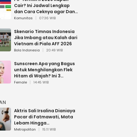
Cair? Ini Jadwal Lengkap
dan Cara Ceknya agar Dana
Tidak Hangus!
Komunitas
07:36 WIB
Skenario Timnas Indonesia
Jika Imbang atau Kalah dari
Vietnam di Piala AFF 2026
Bola Indonesia
20:49 WIB
Sunscreen Apa yang Bagus
untuk Menghilangkan Flek
Hitam di Wajah? Ini 3
Rekomendasi sesuai Review
Female
14:45 WIB
HAN
Aktris Sali Irsalina Dianiaya
Pacar di Fatmawati, Mata
Lebam Hingga
Diselamatkan Polantas
Metropolitan
15:11 WIB