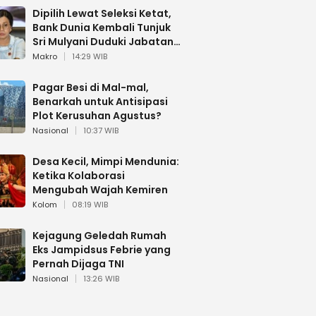
Dipilih Lewat Seleksi Ketat,
Bank Dunia Kembali Tunjuk
Sri Mulyani Duduki Jabatan
Strategis
Makro
14:29 WIB
Pagar Besi di Mal-mal,
Benarkah untuk Antisipasi
Plot Kerusuhan Agustus?
Nasional
10:37 WIB
Desa Kecil, Mimpi Mendunia:
Ketika Kolaborasi
Mengubah Wajah Kemiren
Kolom
08:19 WIB
Kejagung Geledah Rumah
Eks Jampidsus Febrie yang
Pernah Dijaga TNI
Nasional
13:26 WIB