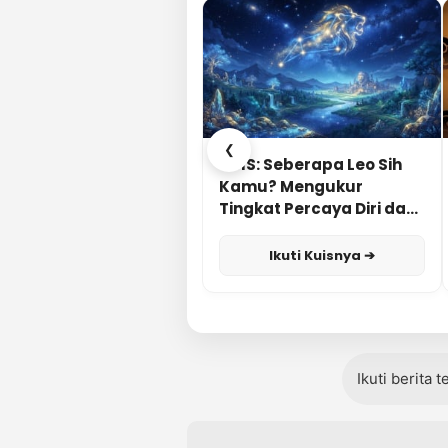
❮
KUIS: Seberapa Leo Sih
Kamu? Mengukur
Tingkat Percaya Diri dan
Karisma
Ikuti Kuisnya ➔
Ikuti berita 