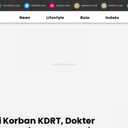
BOLATIMES.COM
HITEKNO.COM
DEWIKU.COM
MOBIMOTO.COM
GUIDEKU.COM
News
Lifestyle
Bola
Indeks
i Korban KDRT, Dokter