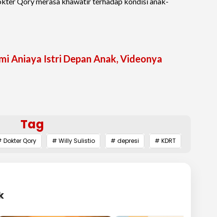
okter Qory merasa khawatir terhadap kondisi anak-
i Aniaya Istri Depan Anak, Videonya
Tag
 Dokter Qory
# Willy Sulistio
# depresi
# KDRT
k