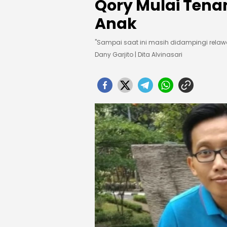
Qory Mulai Tena
Anak
"Sampai saat ini masih didampingi relaw
Dany Garjito | Dita Alvinasari