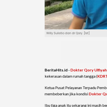
Willy Sulistio dan dr Qory. [Ist]
BeritaHits.id -
Dokter Qory Ulfiya
kekerasan dalam rumah tangga (
KDR
Ketua Pusat Pelayanan Terpadu Pemb
membeberkan jika kondisi
Dokter Q
Ibu tiga anak itu sekarang ini masih 