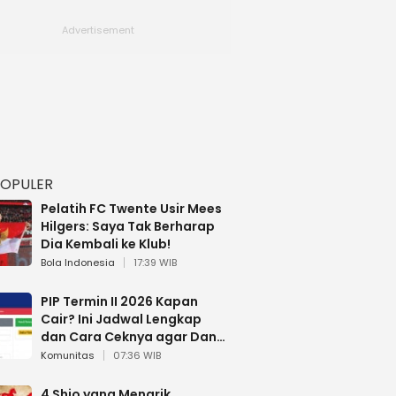
POPULER
Pelatih FC Twente Usir Mees
Hilgers: Saya Tak Berharap
Dia Kembali ke Klub!
Bola Indonesia
17:39 WIB
PIP Termin II 2026 Kapan
Cair? Ini Jadwal Lengkap
dan Cara Ceknya agar Dana
Tidak Hangus!
Komunitas
07:36 WIB
4 Shio yang Menarik