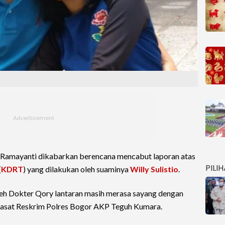
 Ramayanti dikabarkan berencana mencabut laporan atas
PILI
(
KDRT
) yang dilakukan oleh suaminya
Willy Sulistio
.
leh Dokter Qory lantaran masih merasa sayang dengan
 Kasat Reskrim Polres Bogor AKP Teguh Kumara.