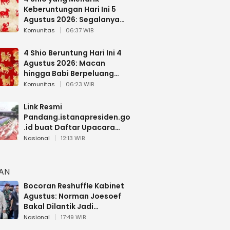
Keberuntungan Hari Ini 5
Agustus 2026: Segalanya
Berjalan Lancar
Komunitas
06:37 WIB
4 Shio Beruntung Hari Ini 4
Agustus 2026: Macan
hingga Babi Berpeluang
Dapat Kabar Baik
Komunitas
06:23 WIB
Link Resmi
Pandang.istanapresiden.go
.id buat Daftar Upacara
Bendera HUT RI di Istana
Nasional
12:13 WIB
Negara
HAN
Bocoran Reshuffle Kabinet
Agustus: Norman Joesoef
Bakal Dilantik Jadi
Wamenhan RI
Nasional
17:49 WIB