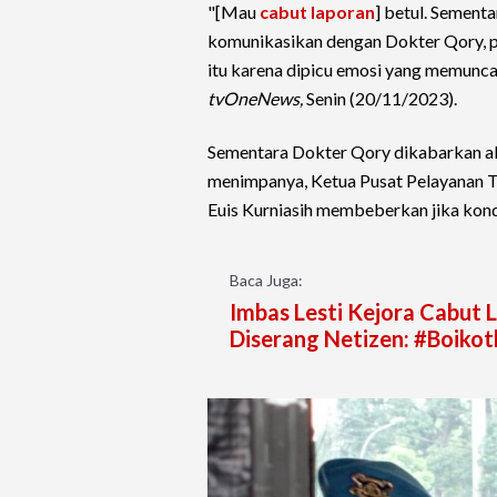
"[Mau
cabut laporan
] betul. Sement
komunikasikan dengan Dokter Qory, pa
itu karena dipicu emosi yang memunca
tvOneNews,
Senin (20/11/2023).
Sementara Dokter Qory dikabarkan a
menimpanya, Ketua Pusat Pelayanan 
Euis Kurniasih membeberkan jika kondis
Baca Juga:
Imbas Lesti Kejora Cabut 
Diserang Netizen: #Boikotl