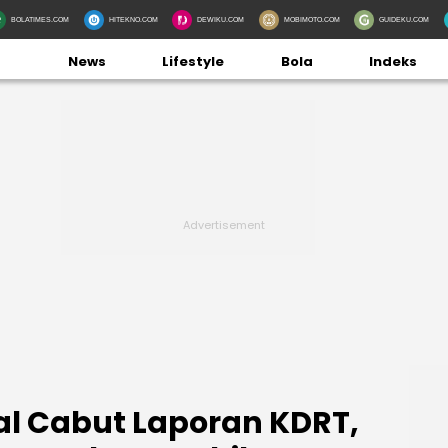
BOLATIMES.COM
HITEKNO.COM
DEWIKU.COM
MOBIMOTO.COM
GUIDEKU.COM
News
Lifestyle
Bola
Indeks
l Cabut Laporan KDRT,