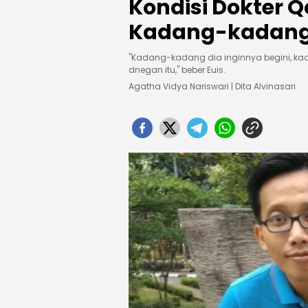
Kondisi Dokter Q
Kadang-kadang I
"Kadang-kadang dia inginnya begini, k
dnegan itu," beber Euis.
Agatha Vidya Nariswari | Dita Alvinasari