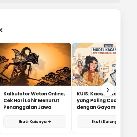
k
❯
Kalkulator Weton Online,
KUIS: Kacamata Apa
Cek Hari Lahir Menurut
yang Paling Cocok
Penanggalan Jawa
dengan Gayamu?
Ikuti Kuisnya ➔
Ikuti Kuisnya ➔