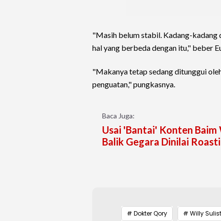
"Masih belum stabil. Kadang-kadang di
hal yang berbeda dengan itu," beber Eu
"Makanya tetap sedang ditunggui oleh
penguatan," pungkasnya.
Baca Juga:
Usai 'Bantai' Konten Bai
Balik Gegara Dinilai Roast
# Dokter Qory
# Willy Sulis