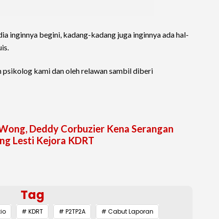
a inginnya begini, kadang-kadang juga inginnya ada hal-
is.
 psikolog kami dan oleh relawan sambil diberi
m Wong, Deddy Corbuzier Kena Serangan
ing Lesti Kejora KDRT
Tag
tio
# KDRT
# P2TP2A
# Cabut Laporan