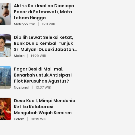
Aktris Sali Irsalina Dianiaya
Pacar di Fatmawati, Mata
Lebam Hingga
Diselamatkan Polantas
Metropolitan
15:11 WIB
Dipilih Lewat Seleksi Ketat,
Bank Dunia Kembali Tunjuk
Sri Mulyani Duduki Jabatan
Strategis
Makro
14:29 WIB
Pagar Besi di Mal-mal,
Benarkah untuk Antisipasi
Plot Kerusuhan Agustus?
Nasional
10:37 WIB
Desa Kecil, Mimpi Mendunia:
Ketika Kolaborasi
Mengubah Wajah Kemiren
Kolom
08:19 WIB