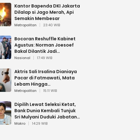
Kantor Bapenda DKI Jakarta
Dilalap si Jago Merah, Api
Semakin Membesar
Metropolitan
23:40 WIB
Bocoran Reshuffle Kabinet
Agustus: Norman Joesoef
Bakal Dilantik Jadi
Wamenhan RI
Nasional
17:49 WIB
Aktris Sali Irsalina Dianiaya
Pacar di Fatmawati, Mata
Lebam Hingga
Diselamatkan Polantas
Metropolitan
15:11 WIB
Dipilih Lewat Seleksi Ketat,
Bank Dunia Kembali Tunjuk
Sri Mulyani Duduki Jabatan
Strategis
Makro
14:29 WIB