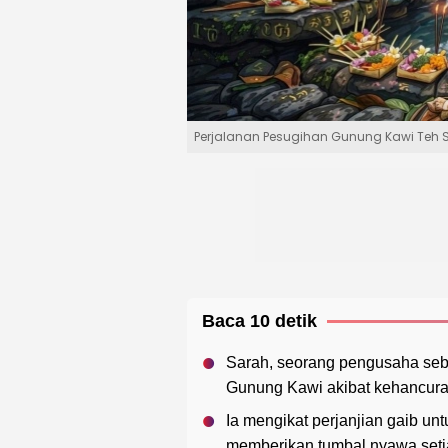
Perjalanan Pesugihan Gunung Kawi Teh S
Baca 10 detik
Sarah, seorang pengusaha seb
Gunung Kawi akibat kehancuran
Ia mengikat perjanjian gaib u
memberikan tumbal nyawa setiap