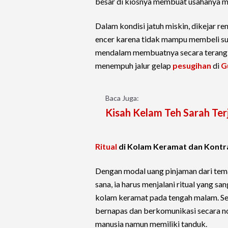
besar di kiosnya membuat usahanya ma
Dalam kondisi jatuh miskin, dikejar re
encer karena tidak mampu membeli susu
mendalam membuatnya secara terang
menempuh jalur gelap
pesugihan
di
G
Baca Juga:
Kisah Kelam Teh Sarah Te
Ritual
di Kolam Keramat dan Kont
Dengan modal uang pinjaman dari tem
sana, ia harus menjalani ritual yang s
kolam keramat pada tengah malam. Seca
bernapas dan berkomunikasi secara 
manusia namun memiliki tanduk.