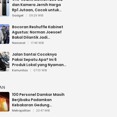
dan Kamera Jernih Harga
Rp1 Jutaan, Cocok untuk
Multitasking
Gadget
09:29 WIB
Bocoran Reshuffle Kabinet
Agustus: Norman Joesoef
Bakal Dilantik Jadi
Wamenhan RI
Nasional
17:49 WIB
Jalan Santai Cocoknya
Pakai Sepatu Apa? Ini 6
Produk Lokal yang Nyaman
Buat 17 Agustusan
Komunitas
07:10 WIB
HAN
100 Personel Damkar Masih
Berjibaku Padamkan
Kebakaran Gedung
Bapenda DKI
Metropolitan
23:47 WIB