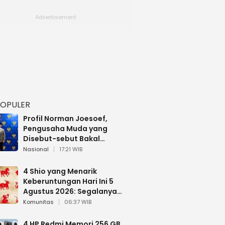
POPULER
Profil Norman Joesoef,
Pengusaha Muda yang
Disebut-sebut Bakal
Dilantik Jadi Wamenhan RI
Nasional
17:21 WIB
4 Shio yang Menarik
Keberuntungan Hari Ini 5
Agustus 2026: Segalanya
Berjalan Lancar
Komunitas
06:37 WIB
4 HP Redmi Memori 256 GB