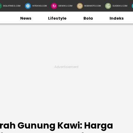
BOLATIMES.COM
HITEKNO.COM
DEWIKU.COM
MOBIMOTO.COM
GUIDEKU.COM
News
Lifestyle
Bola
Indeks
arah Gunung Kawi: Harga