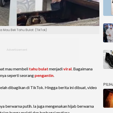
 Mau Beli Tahu Bulat. (TikTok)
saat mau membeli
tahu bulat
menjadi
viral
. Bagaimana
inya seperti seorang
pengantin
.
PILI
lah dibagikan di TikTok. Hingga berita ini dibuat, video
ya berwarna putih. Ia juga mengenakan hijab berwarna
taian bunga melati dan berbagai mutiara.