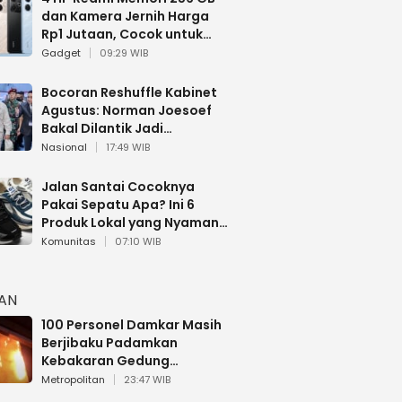
dan Kamera Jernih Harga
Rp1 Jutaan, Cocok untuk
Multitasking
Gadget
09:29 WIB
Bocoran Reshuffle Kabinet
Agustus: Norman Joesoef
Bakal Dilantik Jadi
Wamenhan RI
Nasional
17:49 WIB
Jalan Santai Cocoknya
Pakai Sepatu Apa? Ini 6
Produk Lokal yang Nyaman
Buat 17 Agustusan
Komunitas
07:10 WIB
HAN
100 Personel Damkar Masih
Berjibaku Padamkan
Kebakaran Gedung
Bapenda DKI
Metropolitan
23:47 WIB