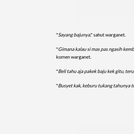
"
Sayang bajunya
," sahut warganet.
"
Gimana kalau si mas pas ngasih kemba
komen warganet.
"
Beli tahu aja pakek baju kek gitu, ter
"
Busyet kak, keburu tukang tahunya t