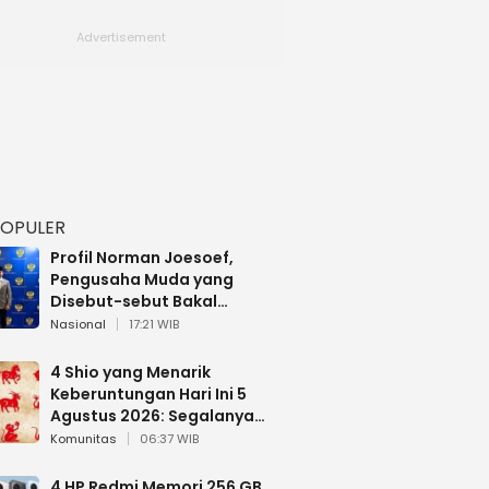
POPULER
Profil Norman Joesoef,
Pengusaha Muda yang
Disebut-sebut Bakal
Dilantik Jadi Wamenhan RI
Nasional
17:21 WIB
4 Shio yang Menarik
Keberuntungan Hari Ini 5
Agustus 2026: Segalanya
Berjalan Lancar
Komunitas
06:37 WIB
4 HP Redmi Memori 256 GB