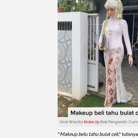
Viral Wanita
Make Up
Bak Pengantin Cuma 
"
Makeup belu tahu bulat cek
," tulisn