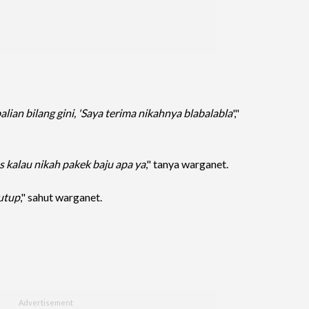
lian bilang gini, 'Saya terima nikahnya blabalabla
',"
us kalau nikah pakek baju apa ya
," tanya warganet.
utup
," sahut warganet.