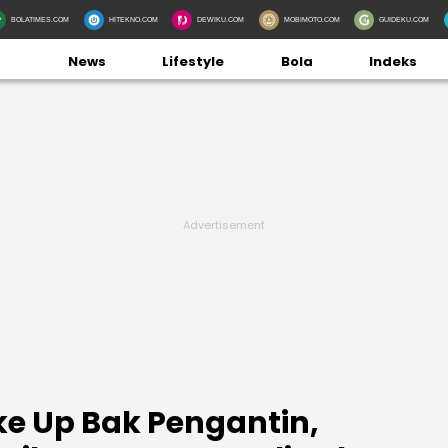
BOLATIMES.COM
HITEKNO.COM
DEWIKU.COM
MOBIMOTO.COM
GUIDEKU.COM
News
Lifestyle
Bola
Indeks
ke Up Bak Pengantin,