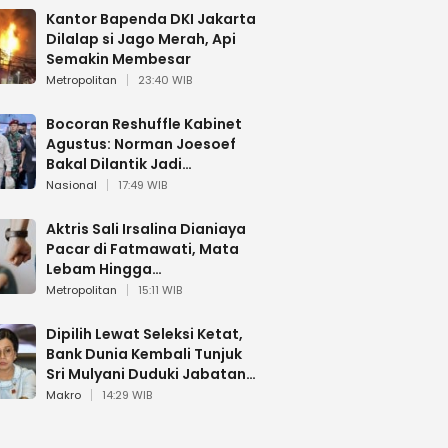
Kantor Bapenda DKI Jakarta
Dilalap si Jago Merah, Api
Semakin Membesar
Metropolitan
23:40 WIB
Bocoran Reshuffle Kabinet
Agustus: Norman Joesoef
Bakal Dilantik Jadi
Wamenhan RI
Nasional
17:49 WIB
Aktris Sali Irsalina Dianiaya
Pacar di Fatmawati, Mata
Lebam Hingga
Diselamatkan Polantas
Metropolitan
15:11 WIB
Dipilih Lewat Seleksi Ketat,
Bank Dunia Kembali Tunjuk
Sri Mulyani Duduki Jabatan
Strategis
Makro
14:29 WIB