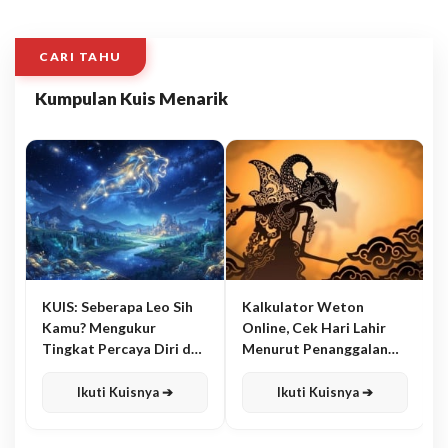
CARI TAHU
Kumpulan Kuis Menarik
KUIS: Seberapa Leo Sih
Kalkulator Weton
Kamu? Mengukur
Online, Cek Hari Lahir
Tingkat Percaya Diri dan
Menurut Penanggalan
Karisma
Jawa
Ikuti Kuisnya ➔
Ikuti Kuisnya ➔