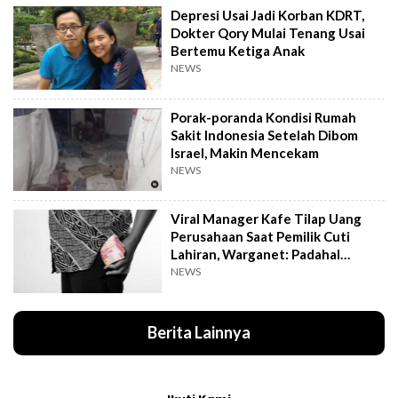
Depresi Usai Jadi Korban KDRT,
Dokter Qory Mulai Tenang Usai
Bertemu Ketiga Anak
NEWS
Porak-poranda Kondisi Rumah
Sakit Indonesia Setelah Dibom
Israel, Makin Mencekam
NEWS
Viral Manager Kafe Tilap Uang
Perusahaan Saat Pemilik Cuti
Lahiran, Warganet: Padahal
Enggak Gede Banget
NEWS
Berita Lainnya