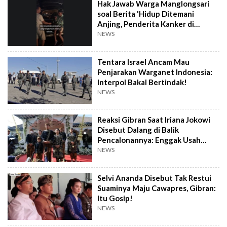
Hak Jawab Warga Manglongsari
soal Berita 'Hidup Ditemani
Anjing, Penderita Kanker di
Wonosobo Diamuk Warga'
NEWS
Tentara Israel Ancam Mau
Penjarakan Warganet Indonesia:
Interpol Bakal Bertindak!
NEWS
Reaksi Gibran Saat Iriana Jokowi
Disebut Dalang di Balik
Pencalonannya: Enggak Usah
Dibesar-besarkan
NEWS
Selvi Ananda Disebut Tak Restui
Suaminya Maju Cawapres, Gibran:
Itu Gosip!
NEWS