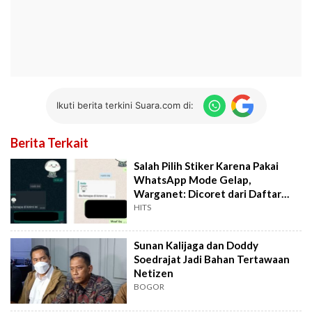
Ikuti berita terkini Suara.com di:
Berita Terkait
Salah Pilih Stiker Karena Pakai
WhatsApp Mode Gelap,
Warganet: Dicoret dari Daftar
Menantu
HITS
Sunan Kalijaga dan Doddy
Soedrajat Jadi Bahan Tertawaan
Netizen
BOGOR