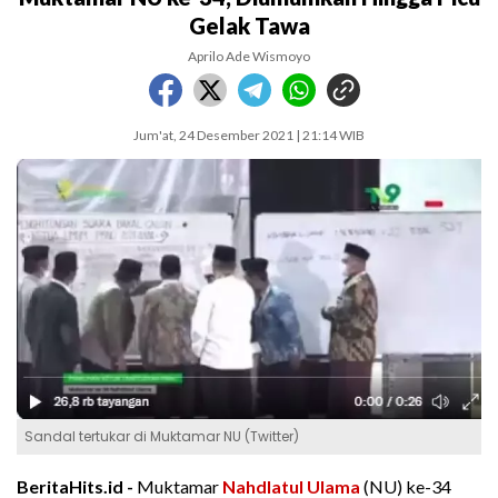
Gelak Tawa
Aprilo Ade Wismoyo
Jum'at, 24 Desember 2021 | 21:14 WIB
Sandal tertukar di Muktamar NU (Twitter)
BeritaHits.id -
Muktamar
Nahdlatul Ulama
(NU) ke-34