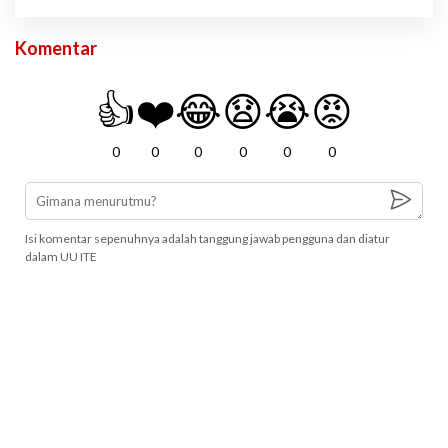
Komentar
👍
❤️
😂
😧
😭
😡
0
0
0
0
0
0
Isi komentar sepenuhnya adalah tanggung jawab pengguna dan diatur
dalam UU ITE