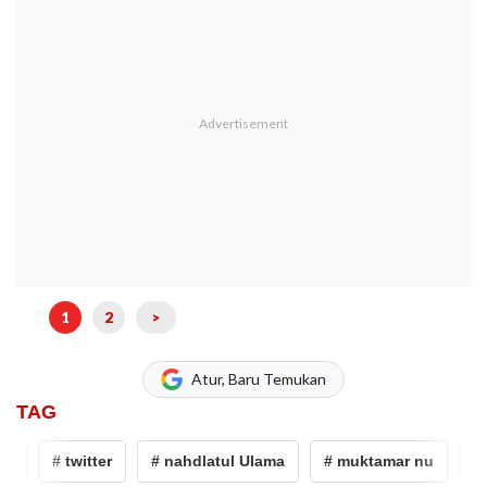
1
2
>
Atur, Baru Temukan
TAG
# twitter
# nahdlatul Ulama
# muktamar nu
# In