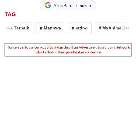
Atur, Baru Temukan
TAG
 Terbaik
# Manhwa
# rating
# MyAnimeList
# 