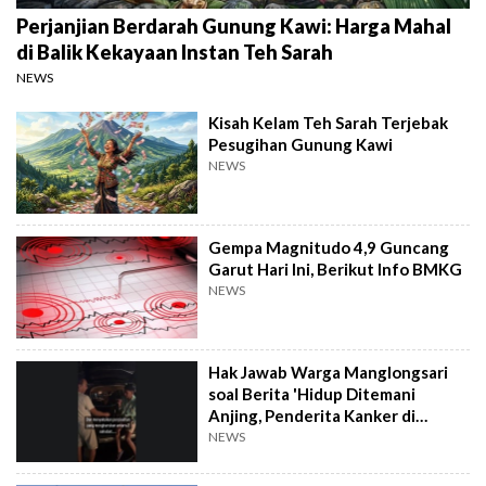
Perjanjian Berdarah Gunung Kawi: Harga Mahal
di Balik Kekayaan Instan Teh Sarah
NEWS
Kisah Kelam Teh Sarah Terjebak
Pesugihan Gunung Kawi
NEWS
Gempa Magnitudo 4,9 Guncang
Garut Hari Ini, Berikut Info BMKG
NEWS
Hak Jawab Warga Manglongsari
soal Berita 'Hidup Ditemani
Anjing, Penderita Kanker di
Wonosobo Diamuk Warga'
NEWS