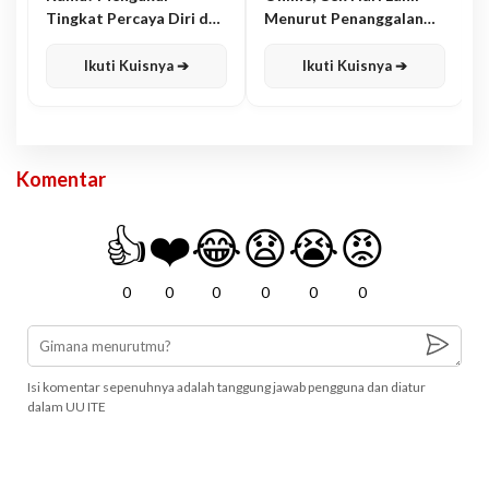
Tingkat Percaya Diri dan
Menurut Penanggalan
Karisma
Jawa
Ikuti Kuisnya ➔
Ikuti Kuisnya ➔
Komentar
👍
❤️
😂
😧
😭
😡
0
0
0
0
0
0
Isi komentar sepenuhnya adalah tanggung jawab pengguna dan diatur
dalam UU ITE