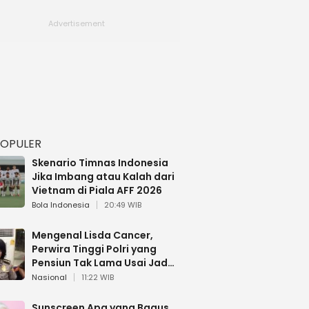
POPULER
Skenario Timnas Indonesia
Jika Imbang atau Kalah dari
Vietnam di Piala AFF 2026
Bola Indonesia
20:49 WIB
Mengenal Lisda Cancer,
Perwira Tinggi Polri yang
Pensiun Tak Lama Usai Jadi
Brigjen
Nasional
11:22 WIB
Sunscreen Apa yang Bagus