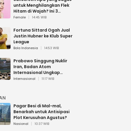
untuk Menghilangkan Flek
Hitam di Wajah? Ini 3
Rekomendasi sesuai Review
Female
14:45 WIB
Fortuna Sittard Ogah Jual
Justin Hubner ke Klub Super
League
Bola Indonesia
14:53 WIB
Prabowo Singgung Nuklir
Iran, Badan Atom
Internasional Ungkap
Faktanya
Internasional
11:17 WIB
HAN
Pagar Besi di Mal-mal,
Benarkah untuk Antisipasi
Plot Kerusuhan Agustus?
Nasional
10:37 WIB