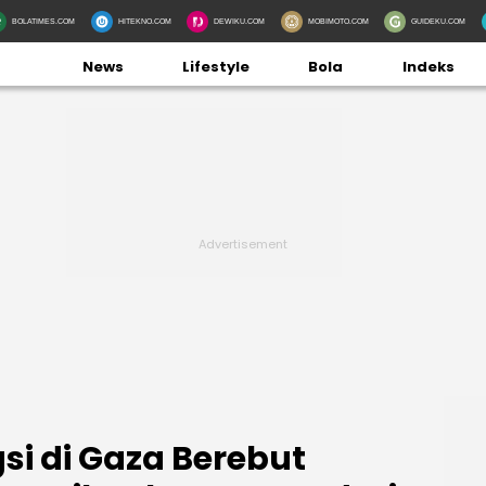
BOLATIMES.COM
HITEKNO.COM
DEWIKU.COM
MOBIMOTO.COM
GUIDEKU.COM
News
Lifestyle
Bola
Indeks
i di Gaza Berebut