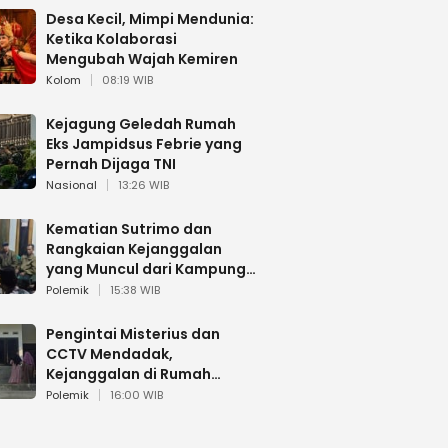
Desa Kecil, Mimpi Mendunia:
Ketika Kolaborasi
Mengubah Wajah Kemiren
Kolom
08:19 WIB
Kejagung Geledah Rumah
Eks Jampidsus Febrie yang
Pernah Dijaga TNI
Nasional
13:26 WIB
Kematian Sutrimo dan
Rangkaian Kejanggalan
yang Muncul dari Kampung
Halaman
Polemik
15:38 WIB
Pengintai Misterius dan
CCTV Mendadak,
Kejanggalan di Rumah
Sutrimo
Polemik
16:00 WIB