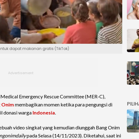
tuk dapat makanan gratis (TikTok)
n Medical Emergency Rescue Committee (MER-C),
PILI
 Onim
membagikan momen ketika para pengungsi di
il donasi warga
Indonesia
.
ebuah video singkat yang kemudian diunggah Bang Onim
ngonimdaily
pada Selasa (14/11/2023). Diketahui, saat ini