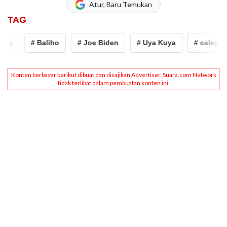
Atur, Baru Temukan
TAG
eg
# Baliho
# Joe Biden
# Uya Kuya
# caleg