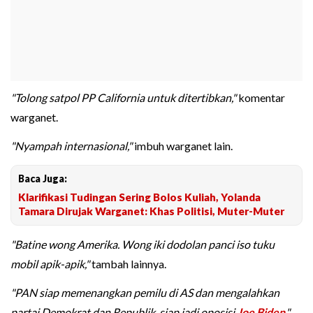
"Tolong satpol PP California untuk ditertibkan,"
komentar
warganet.
"Nyampah internasional,"
imbuh warganet lain.
Baca Juga:
Klarifikasi Tudingan Sering Bolos Kuliah, Yolanda
Tamara Dirujak Warganet: Khas Politisi, Muter-Muter
"Batine wong Amerika. Wong iki dodolan panci iso tuku
mobil apik-apik,"
tambah lainnya.
"PAN siap memenangkan pemilu di AS dan mengalahkan
partai Demokrat dan Republik, siap jadi oposisi
Joe Biden
,"