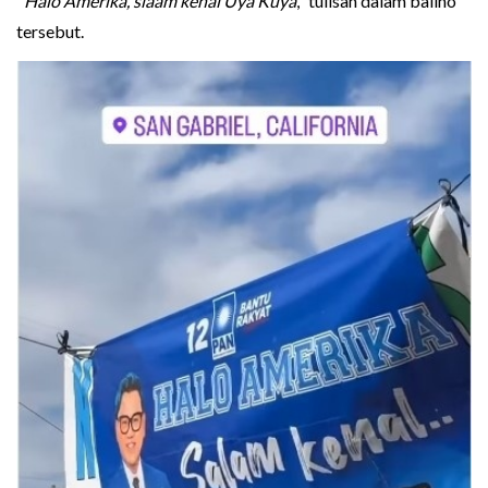
"
Halo Amerika, slaam kenal Uya Kuya
," tulisan dalam baliho
tersebut.