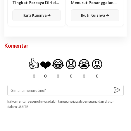
Tingkat Percaya Diri dan
Menurut Penanggalan
Karisma
Jawa
Ikuti Kuisnya ➔
Ikuti Kuisnya ➔
Komentar
👍
❤️
😂
😧
😭
😡
0
0
0
0
0
0
Isi komentar sepenuhnya adalah tanggung jawab pengguna dan diatur
dalam UU ITE