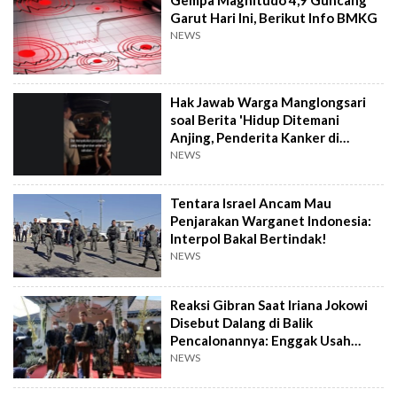
Gempa Magnitudo 4,9 Guncang
Garut Hari Ini, Berikut Info BMKG
NEWS
Hak Jawab Warga Manglongsari
soal Berita 'Hidup Ditemani
Anjing, Penderita Kanker di
Wonosobo Diamuk Warga'
NEWS
Tentara Israel Ancam Mau
Penjarakan Warganet Indonesia:
Interpol Bakal Bertindak!
NEWS
Reaksi Gibran Saat Iriana Jokowi
Disebut Dalang di Balik
Pencalonannya: Enggak Usah
Dibesar-besarkan
NEWS