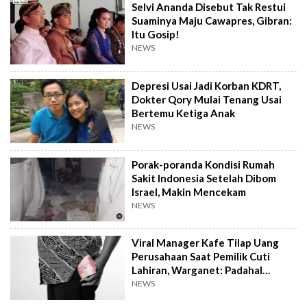
Selvi Ananda Disebut Tak Restui
Suaminya Maju Cawapres, Gibran:
Itu Gosip!
NEWS
Depresi Usai Jadi Korban KDRT,
Dokter Qory Mulai Tenang Usai
Bertemu Ketiga Anak
NEWS
Porak-poranda Kondisi Rumah
Sakit Indonesia Setelah Dibom
Israel, Makin Mencekam
NEWS
Viral Manager Kafe Tilap Uang
Perusahaan Saat Pemilik Cuti
Lahiran, Warganet: Padahal
Enggak Gede Banget
NEWS