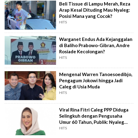
Beli Tissue di Lampu Merah, Reza
Arap Kesal Dituding Mau Nyaleg:
Posisi Mana yang Cocok?
HITS
Warganet Endus Ada Kejanggalan
di Baliho Prabowo-Gibran, Andre
Rosiade Kecolongan?
HITS
Mengenal Warren Tanoesoedibjo,
Pengagum Jokowi hingga Jadi
Caleg di Usia Muda
HITS
Viral Rina Fitri Caleg PPP Diduga
Selingkuh dengan Pengusaha
Umur 60 Tahun, Publik: Nyaleg
Butuh Dana
HITS