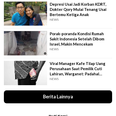
Depresi Usai Jadi Korban KDRT,
Dokter Qory Mulai Tenang Usai
Bertemu Ketiga Anak
NEWS
Porak-poranda Kondisi Rumah
Sakit Indonesia Setelah Dibom
Israel, Makin Mencekam
NEWS
Viral Manager Kafe Tilap Uang
Perusahaan Saat Pemilik Cuti
Lahiran, Warganet: Padahal
Enggak Gede Banget
NEWS
Berita Lainnya