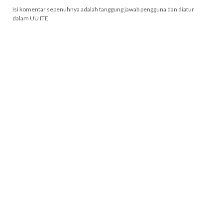
Isi komentar sepenuhnya adalah tanggung jawab pengguna dan diatur
dalam UU ITE