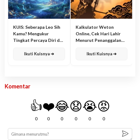
KUIS: Seberapa Leo Sih
Kalkulator Weton
Kamu? Mengukur
Online, Cek Hari Lahir
Tingkat Percaya Diri dan
Menurut Penanggalan
Karisma
Jawa
Ikuti Kuisnya ➔
Ikuti Kuisnya ➔
Komentar
👍
❤️
😂
😧
😭
😡
0
0
0
0
0
0