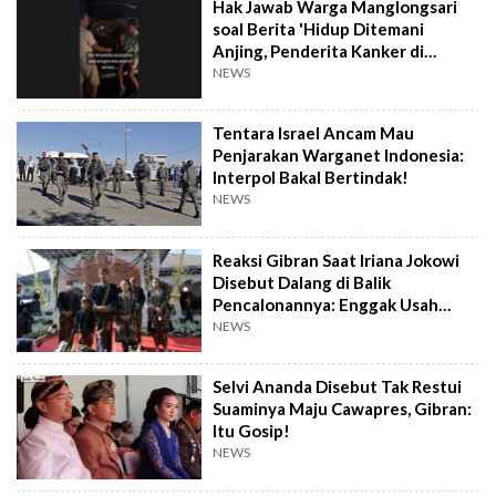
Hak Jawab Warga Manglongsari
soal Berita 'Hidup Ditemani
Anjing, Penderita Kanker di
Wonosobo Diamuk Warga'
NEWS
Tentara Israel Ancam Mau
Penjarakan Warganet Indonesia:
Interpol Bakal Bertindak!
NEWS
Reaksi Gibran Saat Iriana Jokowi
Disebut Dalang di Balik
Pencalonannya: Enggak Usah
Dibesar-besarkan
NEWS
Selvi Ananda Disebut Tak Restui
Suaminya Maju Cawapres, Gibran:
Itu Gosip!
NEWS