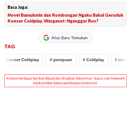
Baca Juga:
Novel Bamukmin dan Rombongan Ngaku Bakal Geruduk
Konser Coldplay, Warganet: Nganggur Bos?
Atur, Baru Temukan
TAG
# Konser Coldplay
# penipuan
# Coldplay
# tiket co