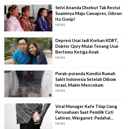
Selvi Ananda Disebut Tak Restui
Suaminya Maju Cawapres, Gibran:
Itu Gosip!
NEWS
Depresi Usai Jadi Korban KDRT,
Dokter Qory Mulai Tenang Usai
Bertemu Ketiga Anak
NEWS
Porak-poranda Kondisi Rumah
Sakit Indonesia Setelah Dibom
Israel, Makin Mencekam
NEWS
Viral Manager Kafe Tilap Uang
Perusahaan Saat Pemilik Cuti
Lahiran, Warganet: Padahal
Enggak Gede Banget
NEWS