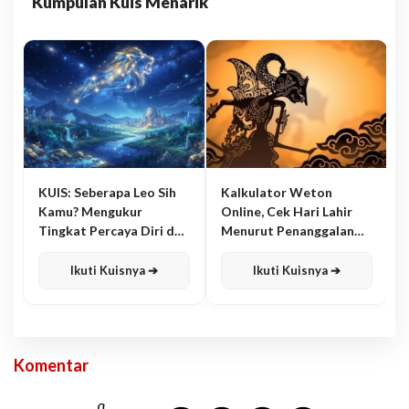
Kumpulan Kuis Menarik
KUIS: Seberapa Leo Sih
Kalkulator Weton
Kamu? Mengukur
Online, Cek Hari Lahir
Tingkat Percaya Diri dan
Menurut Penanggalan
Karisma
Jawa
Ikuti Kuisnya ➔
Ikuti Kuisnya ➔
Komentar