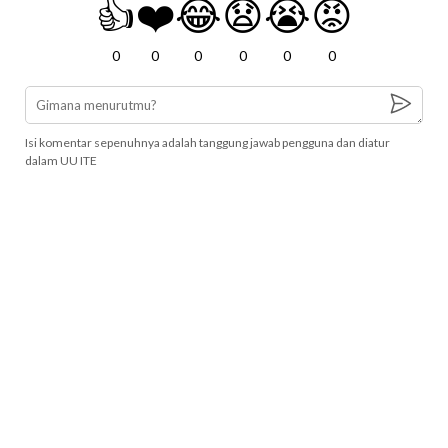
👍
❤️
😂
😧
😭
😡
0
0
0
0
0
0
Isi komentar sepenuhnya adalah tanggung jawab pengguna dan diatur
dalam UU ITE