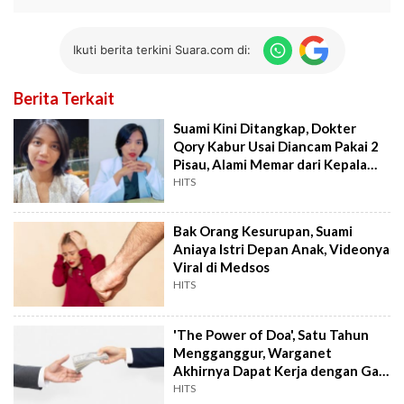
Ikuti berita terkini Suara.com di:
Berita Terkait
Suami Kini Ditangkap, Dokter
Qory Kabur Usai Diancam Pakai 2
Pisau, Alami Memar dari Kepala
sampai Kaki
HITS
Bak Orang Kesurupan, Suami
Aniaya Istri Depan Anak, Videonya
Viral di Medsos
HITS
'The Power of Doa', Satu Tahun
Mengganggur, Warganet
Akhirnya Dapat Kerja dengan Gaji
Fantastis, Publik: Semoga Nular!
HITS