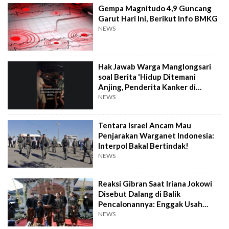
Gempa Magnitudo 4,9 Guncang
Garut Hari Ini, Berikut Info BMKG
NEWS
Hak Jawab Warga Manglongsari
soal Berita 'Hidup Ditemani
Anjing, Penderita Kanker di
Wonosobo Diamuk Warga'
NEWS
Tentara Israel Ancam Mau
Penjarakan Warganet Indonesia:
Interpol Bakal Bertindak!
NEWS
Reaksi Gibran Saat Iriana Jokowi
Disebut Dalang di Balik
Pencalonannya: Enggak Usah
Dibesar-besarkan
NEWS