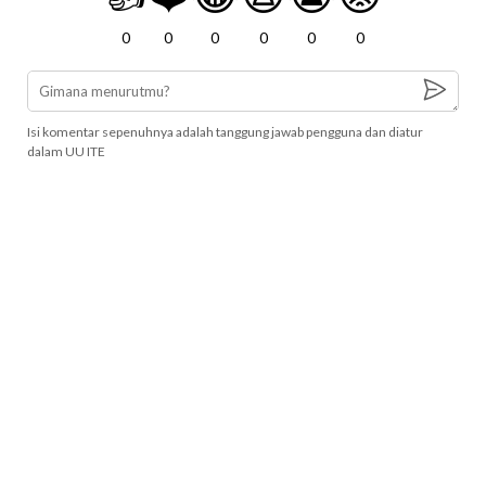
0
0
0
0
0
0
Isi komentar sepenuhnya adalah tanggung jawab pengguna dan diatur
dalam UU ITE