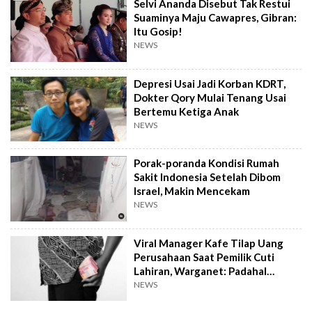
Selvi Ananda Disebut Tak Restui
Suaminya Maju Cawapres, Gibran:
Itu Gosip!
NEWS
Depresi Usai Jadi Korban KDRT,
Dokter Qory Mulai Tenang Usai
Bertemu Ketiga Anak
NEWS
Porak-poranda Kondisi Rumah
Sakit Indonesia Setelah Dibom
Israel, Makin Mencekam
NEWS
Viral Manager Kafe Tilap Uang
Perusahaan Saat Pemilik Cuti
Lahiran, Warganet: Padahal
Enggak Gede Banget
NEWS