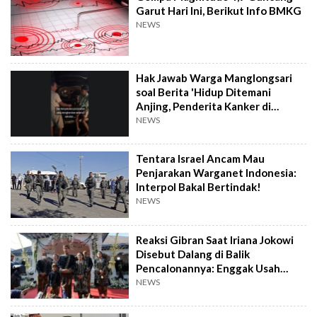
Garut Hari Ini, Berikut Info BMKG
NEWS
Hak Jawab Warga Manglongsari
soal Berita 'Hidup Ditemani
Anjing, Penderita Kanker di
Wonosobo Diamuk Warga'
NEWS
Tentara Israel Ancam Mau
Penjarakan Warganet Indonesia:
Interpol Bakal Bertindak!
NEWS
Reaksi Gibran Saat Iriana Jokowi
Disebut Dalang di Balik
Pencalonannya: Enggak Usah
Dibesar-besarkan
NEWS