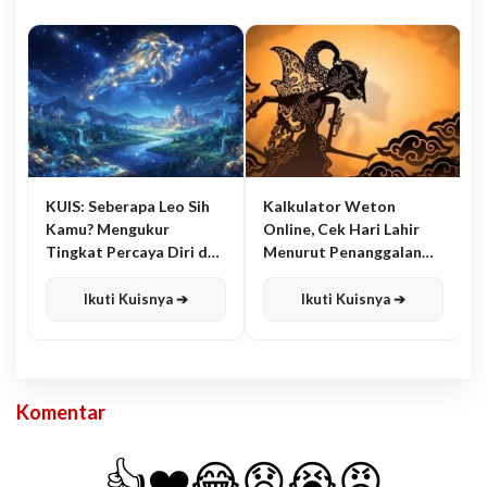
KUIS: Seberapa Leo Sih
Kalkulator Weton
Kamu? Mengukur
Online, Cek Hari Lahir
Tingkat Percaya Diri dan
Menurut Penanggalan
Karisma
Jawa
Ikuti Kuisnya ➔
Ikuti Kuisnya ➔
Komentar
👍
❤️
😂
😧
😭
😡