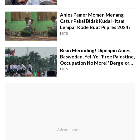
Anies Pamer Momen Menang
Catur Pakai Bidak Kuda Hitam,
Lempar Kode Buat Pilpres 2024?
HITS
Bikin Merinding! Dipimpin Anies
Baswedan, Yel-Yel 'Free Palestine,
Occupation No More!' Bergelora
di Monas
HITS