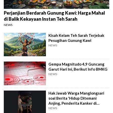
Perjanjian Berdarah Gunung Kawi: Harga Mahal
di Balik Kekayaan Instan Teh Sarah
NEWS
Kisah Kelam Teh Sarah Terjebak
Pesugihan Gunung Kawi
NEWS
Gempa Magnitudo 4,9 Guncang
Garut Hari Ini, Berikut Info BMKG
NEWS
Hak Jawab Warga Manglongsari
soal Berita 'Hidup Ditemani
Anjing, Penderita Kanker di
Wonosobo Diamuk Warga'
NEWS