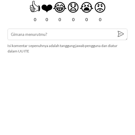
👍
❤️
😂
😧
😭
😡
0
0
0
0
0
0
Isi komentar sepenuhnya adalah tanggung jawab pengguna dan diatur
dalam UU ITE