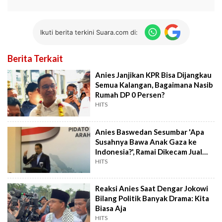
Ikuti berita terkini Suara.com di:
Berita Terkait
Anies Janjikan KPR Bisa Dijangkau
Semua Kalangan, Bagaimana Nasib
Rumah DP 0 Persen?
HITS
Anies Baswedan Sesumbar 'Apa
Susahnya Bawa Anak Gaza ke
Indonesia?', Ramai Dikecam Jual
Agama
HITS
Reaksi Anies Saat Dengar Jokowi
Bilang Politik Banyak Drama: Kita
Biasa Aja
HITS