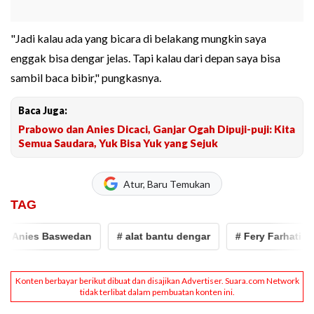
"Jadi kalau ada yang bicara di belakang mungkin saya
enggak bisa dengar jelas. Tapi kalau dari depan saya bisa
sambil baca bibir," pungkasnya.
Baca Juga:
Prabowo dan Anies Dicaci, Ganjar Ogah Dipuji-puji: Kita
Semua Saudara, Yuk Bisa Yuk yang Sejuk
Atur, Baru Temukan
TAG
i Anies Baswedan
# alat bantu dengar
# Fery Farhati