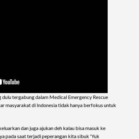
yang dulu tergabung dalam Medical Emergency Rescue
r masyarakat di Indonesia tidak hanya berfokus untuk
uarkan dan juga ajukan deh kalau bisa masuk ke
ya pada saat terjadi peperangan kita sibuk 'Yuk