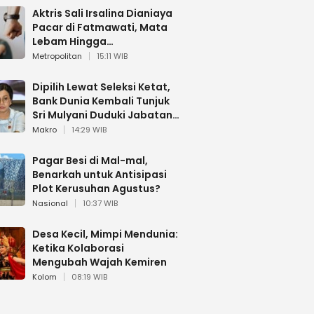
Aktris Sali Irsalina Dianiaya
Pacar di Fatmawati, Mata
Lebam Hingga
Diselamatkan Polantas
Metropolitan
15:11 WIB
Dipilih Lewat Seleksi Ketat,
Bank Dunia Kembali Tunjuk
Sri Mulyani Duduki Jabatan
Strategis
Makro
14:29 WIB
Pagar Besi di Mal-mal,
Benarkah untuk Antisipasi
Plot Kerusuhan Agustus?
Nasional
10:37 WIB
Desa Kecil, Mimpi Mendunia:
Ketika Kolaborasi
Mengubah Wajah Kemiren
Kolom
08:19 WIB