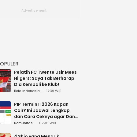
POPULER
Pelatih FC Twente Usir Mees
Hilgers: Saya Tak Berharap
Dia Kembali ke Klub!
Bola Indonesia
17:39 WIB
PIP Termin II 2026 Kapan
Cair? Ini Jadwal Lengkap
dan Cara Ceknya agar Dana
Tidak Hangus!
Komunitas
07:36 WIB
4 Shio yang Menarik