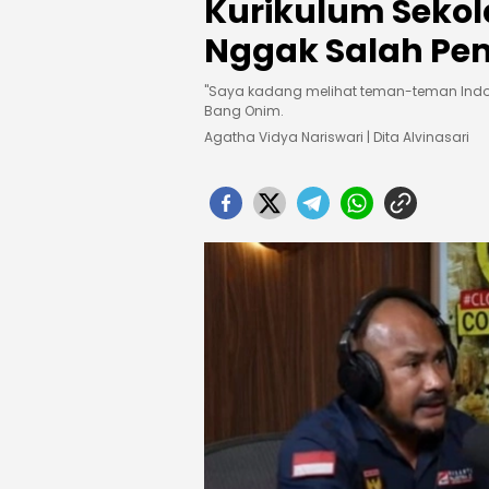
Kurikulum Sekola
Nggak Salah P
"Saya kadang melihat teman-teman Indon
Bang Onim.
Agatha Vidya Nariswari | Dita Alvinasari