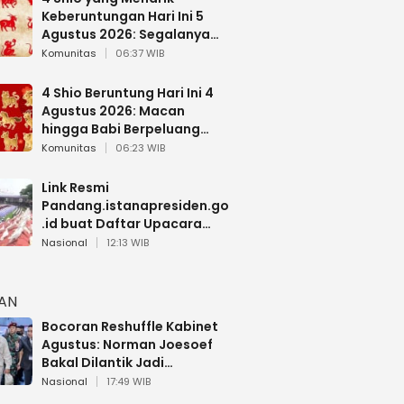
Keberuntungan Hari Ini 5
Agustus 2026: Segalanya
Berjalan Lancar
Komunitas
06:37 WIB
4 Shio Beruntung Hari Ini 4
Agustus 2026: Macan
hingga Babi Berpeluang
Dapat Kabar Baik
Komunitas
06:23 WIB
Link Resmi
Pandang.istanapresiden.go
.id buat Daftar Upacara
Bendera HUT RI di Istana
Nasional
12:13 WIB
Negara
HAN
Bocoran Reshuffle Kabinet
Agustus: Norman Joesoef
Bakal Dilantik Jadi
Wamenhan RI
Nasional
17:49 WIB