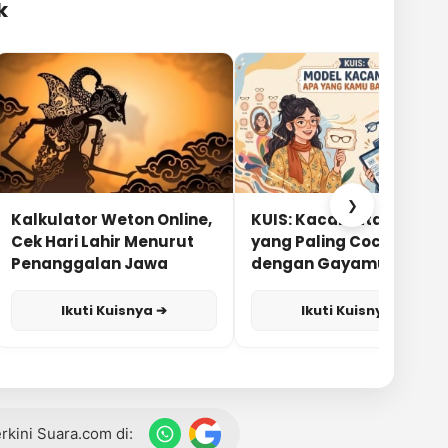
k
❯
Kalkulator Weton Online,
KUIS: Kacamata Apa
Cek Hari Lahir Menurut
yang Paling Cocok
Penanggalan Jawa
dengan Gayamu?
Ikuti Kuisnya ➔
Ikuti Kuisnya ➔
terkini Suara.com di: