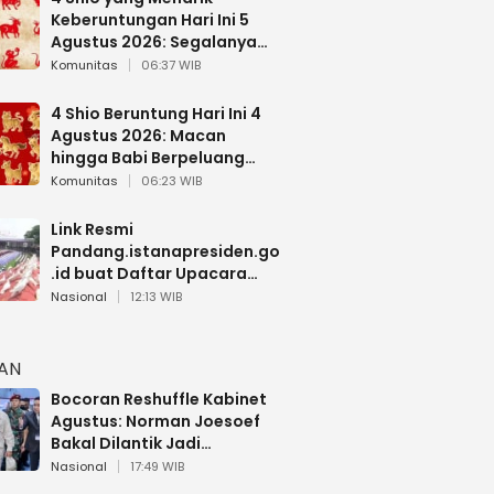
Keberuntungan Hari Ini 5
Agustus 2026: Segalanya
Berjalan Lancar
Komunitas
06:37 WIB
4 Shio Beruntung Hari Ini 4
Agustus 2026: Macan
hingga Babi Berpeluang
Dapat Kabar Baik
Komunitas
06:23 WIB
Link Resmi
Pandang.istanapresiden.go
.id buat Daftar Upacara
Bendera HUT RI di Istana
Nasional
12:13 WIB
Negara
HAN
Bocoran Reshuffle Kabinet
Agustus: Norman Joesoef
Bakal Dilantik Jadi
Wamenhan RI
Nasional
17:49 WIB