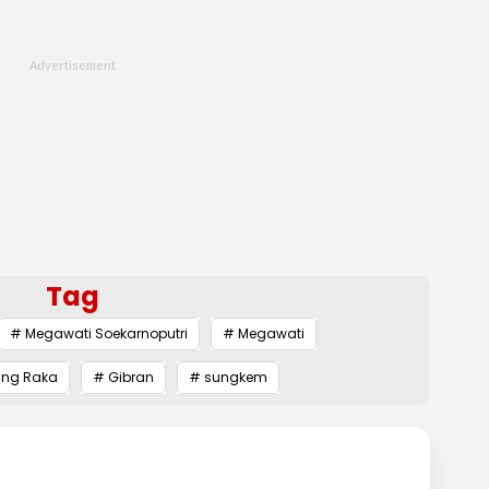
Tag
# Megawati Soekarnoputri
# Megawati
ing Raka
# Gibran
# sungkem