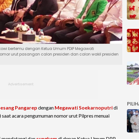
okowi bertemu dengan Ketua Umum PDIP Megawati
nomor urut pasangan calon presiden dan calon wakil presiden
PILI
esang Pangarep
dengan
Megawati Soekarnoputri
di
 saat acara pengumuman nomor urut Pilpres menuai
if mendatangi dan
sungkem
di depan Ketua Umum DPP