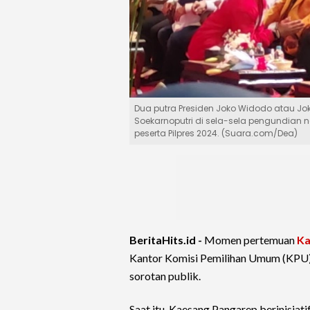
Dua putra Presiden Joko Widodo atau J
Soekarnoputri di sela-sela pengundian 
peserta Pilpres 2024. (Suara.com/Dea)
BeritaHits.id -
Momen pertemuan
Ka
Kantor Komisi Pemilihan Umum (KPU)
sorotan publik.
Saat itu, Kaesang Pangarep berinisiat