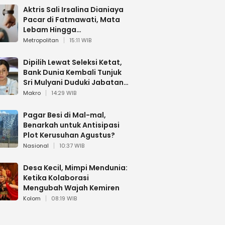
Aktris Sali Irsalina Dianiaya
Pacar di Fatmawati, Mata
Lebam Hingga
Diselamatkan Polantas
Metropolitan
15:11 WIB
Dipilih Lewat Seleksi Ketat,
Bank Dunia Kembali Tunjuk
Sri Mulyani Duduki Jabatan
Strategis
Makro
14:29 WIB
Pagar Besi di Mal-mal,
Benarkah untuk Antisipasi
Plot Kerusuhan Agustus?
Nasional
10:37 WIB
Desa Kecil, Mimpi Mendunia:
Ketika Kolaborasi
Mengubah Wajah Kemiren
Kolom
08:19 WIB