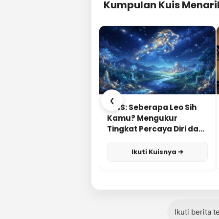
Kumpulan Kuis Menari
❮
KUIS: Seberapa Leo Sih
Kamu? Mengukur
Tingkat Percaya Diri dan
Karisma
Ikuti Kuisnya ➔
Ikuti berita 