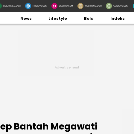
BOLATIMES.COM
HITEKNO.COM
DEWIKU.COM
MOBIMOTO.COM
GUIDEKU.COM
News
Lifestyle
Bola
Indeks
ep Bantah Megawati