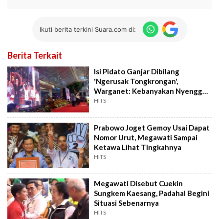
Ikuti berita terkini Suara.com di:
Berita Terkait
Isi Pidato Ganjar Dibilang
'Ngerusak Tongkrongan',
Warganet: Kebanyakan Nyenggol
Sih
HITS
Prabowo Joget Gemoy Usai Dapat
Nomor Urut, Megawati Sampai
Ketawa Lihat Tingkahnya
HITS
Megawati Disebut Cuekin
Sungkem Kaesang, Padahal Begini
Situasi Sebenarnya
HITS