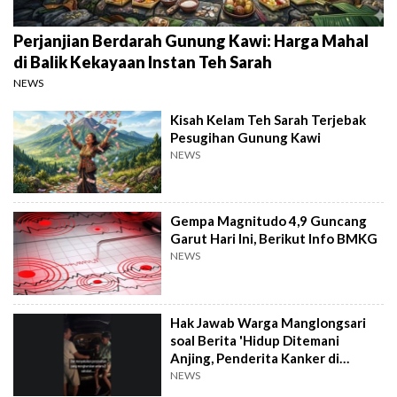
Perjanjian Berdarah Gunung Kawi: Harga Mahal
di Balik Kekayaan Instan Teh Sarah
NEWS
Kisah Kelam Teh Sarah Terjebak
Pesugihan Gunung Kawi
NEWS
Gempa Magnitudo 4,9 Guncang
Garut Hari Ini, Berikut Info BMKG
NEWS
Hak Jawab Warga Manglongsari
soal Berita 'Hidup Ditemani
Anjing, Penderita Kanker di
Wonosobo Diamuk Warga'
NEWS