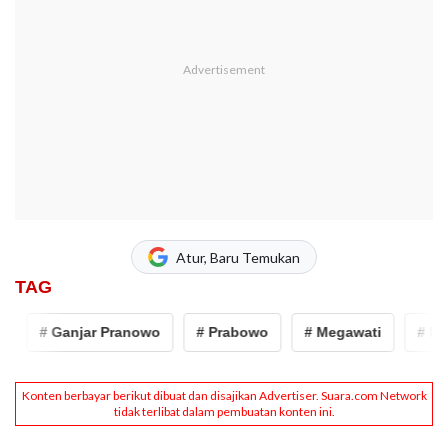
Atur, Baru Temukan
TAG
# Ganjar Pranowo
# Prabowo
# Megawati
# Megaw