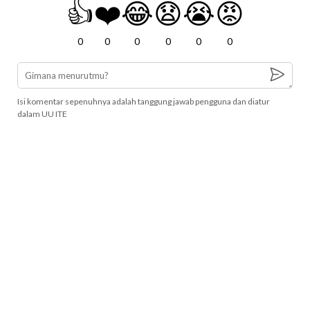
👍
❤️
😂
😧
😭
😡
0
0
0
0
0
0
Isi komentar sepenuhnya adalah tanggung jawab pengguna dan diatur
dalam UU ITE