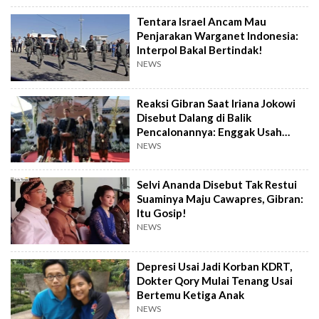
Tentara Israel Ancam Mau
Penjarakan Warganet Indonesia:
Interpol Bakal Bertindak!
NEWS
Reaksi Gibran Saat Iriana Jokowi
Disebut Dalang di Balik
Pencalonannya: Enggak Usah
Dibesar-besarkan
NEWS
Selvi Ananda Disebut Tak Restui
Suaminya Maju Cawapres, Gibran:
Itu Gosip!
NEWS
Depresi Usai Jadi Korban KDRT,
Dokter Qory Mulai Tenang Usai
Bertemu Ketiga Anak
NEWS