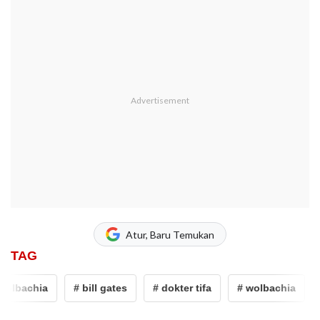
Atur, Baru Temukan
TAG
lbachia
# bill gates
# dokter tifa
# wolbachia
#