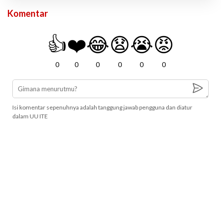
Komentar
👍
❤️
😂
😧
😭
😡
0
0
0
0
0
0
Isi komentar sepenuhnya adalah tanggung jawab pengguna dan diatur
dalam UU ITE