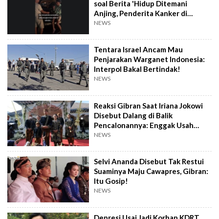
soal Berita 'Hidup Ditemani
Anjing, Penderita Kanker di
Wonosobo Diamuk Warga'
NEWS
Tentara Israel Ancam Mau
Penjarakan Warganet Indonesia:
Interpol Bakal Bertindak!
NEWS
Reaksi Gibran Saat Iriana Jokowi
Disebut Dalang di Balik
Pencalonannya: Enggak Usah
Dibesar-besarkan
NEWS
Selvi Ananda Disebut Tak Restui
Suaminya Maju Cawapres, Gibran:
Itu Gosip!
NEWS
Depresi Usai Jadi Korban KDRT,