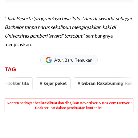
“
Jadi Peserta ‘program’nya bisa ‘lulus’ dan di ‘wisuda’ sebagai
Bachelor tanpa harus sekalipun menginjakkan kaki di
Universitas pemberi ‘award’ tersebut,
” sambungnya
menjelaskan.
Atur, Baru Temukan
TAG
 dokter tifa
# kejar paket
# Gibran Rakabuming Raka