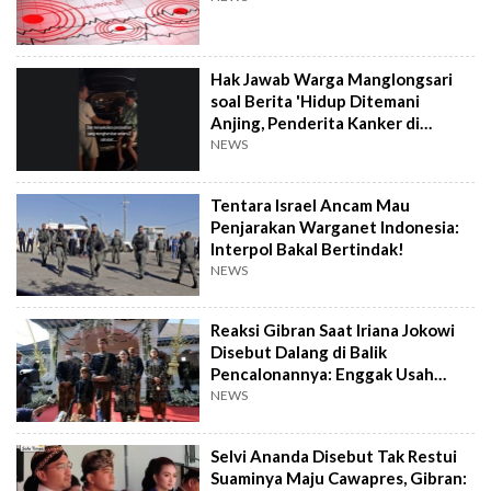
Hak Jawab Warga Manglongsari
soal Berita 'Hidup Ditemani
Anjing, Penderita Kanker di
Wonosobo Diamuk Warga'
NEWS
Tentara Israel Ancam Mau
Penjarakan Warganet Indonesia:
Interpol Bakal Bertindak!
NEWS
Reaksi Gibran Saat Iriana Jokowi
Disebut Dalang di Balik
Pencalonannya: Enggak Usah
Dibesar-besarkan
NEWS
Selvi Ananda Disebut Tak Restui
Suaminya Maju Cawapres, Gibran: