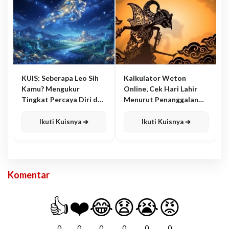
KUIS: Seberapa Leo Sih
Kalkulator Weton
Kamu? Mengukur
Online, Cek Hari Lahir
Tingkat Percaya Diri dan
Menurut Penanggalan
Karisma
Jawa
Ikuti Kuisnya ➔
Ikuti Kuisnya ➔
Komentar
👍
❤️
😂
😧
😭
😡
0
0
0
0
0
0