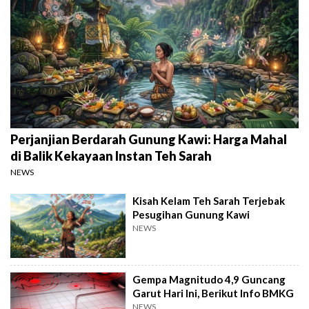
Perjanjian Berdarah Gunung Kawi: Harga Mahal
di Balik Kekayaan Instan Teh Sarah
NEWS
Kisah Kelam Teh Sarah Terjebak
Pesugihan Gunung Kawi
NEWS
Gempa Magnitudo 4,9 Guncang
Garut Hari Ini, Berikut Info BMKG
NEWS