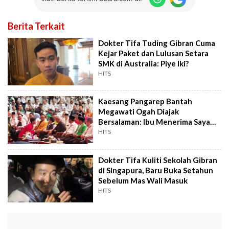
Berita Terkait
Dokter Tifa Tuding Gibran Cuma
Kejar Paket dan Lulusan Setara
SMK di Australia: Piye Iki?
HITS
Kaesang Pangarep Bantah
Megawati Ogah Diajak
Bersalaman: Ibu Menerima Saya
Sangat Baik
HITS
Dokter Tifa Kuliti Sekolah Gibran
di Singapura, Baru Buka Setahun
Sebelum Mas Wali Masuk
HITS