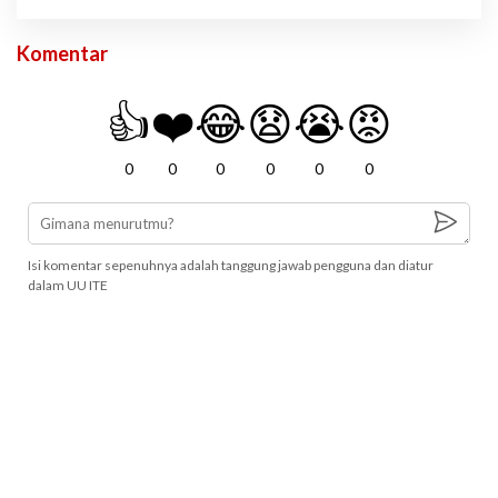
Komentar
👍
❤️
😂
😧
😭
😡
0
0
0
0
0
0
Isi komentar sepenuhnya adalah tanggung jawab pengguna dan diatur
dalam UU ITE