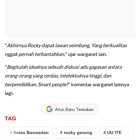
"
Akhirnya Rocky dapat lawan seimbang. Yang berkualitas
nggak pernah terbantahkan,
" ujar warganet lain.
"
Begitulah idealnya sebuah diskusi adu gagasan antara
orang-orang yang cerdas, intelektulnya tinggi, dan
berpendidikan. Smart people!
" komentar warganet lainnya
lagi.
Atur, Baru Temukan
TAG
# Anies Baswedan
# rocky gerung
# UU ITE
# Pil