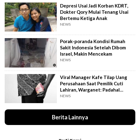
Depresi Usai Jadi Korban KDRT,
Dokter Qory Mulai Tenang Usai
Bertemu Ketiga Anak
NEWS
Porak-poranda Kondisi Rumah
Sakit Indonesia Setelah Dibom
Israel, Makin Mencekam
NEWS
Viral Manager Kafe Tilap Uang
Perusahaan Saat Pemilik Cuti
Lahiran, Warganet: Padahal
Enggak Gede Banget
NEWS
Berita Lainnya