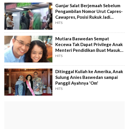
Ganjar Salat Berjemaah Sebelum
Pengambilan Nomor Urut Capres-
Cawapres, Posisi Rukuk Jadi
Omongan
HITS
Mutiara Baswedan Sempat
Kecewa Tak Dapat Privilege Anak
Menteri Pendidikan Buat Masuk
Kuliah: Rasanya Dunia Runtuh
HITS
Ditinggal Kuliah ke Amerika, Anak
Sulung Anies Baswedan sampai
Panggil Ayahnya 'Om'
HITS