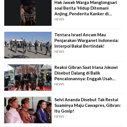
Hak Jawab Warga Manglongsari
soal Berita 'Hidup Ditemani
Anjing, Penderita Kanker di
Wonosobo Diamuk Warga'
NEWS
Tentara Israel Ancam Mau
Penjarakan Warganet Indonesia:
Interpol Bakal Bertindak!
NEWS
Reaksi Gibran Saat Iriana Jokowi
Disebut Dalang di Balik
Pencalonannya: Enggak Usah
Dibesar-besarkan
NEWS
Selvi Ananda Disebut Tak Restui
Suaminya Maju Cawapres, Gibran:
Itu Gosip!
NEWS