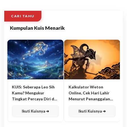
CARI TAHU
Kumpulan Kuis Menarik
KUIS: Seberapa Leo Sih
Kalkulator Weton
Kamu? Mengukur
Online, Cek Hari Lahir
Tingkat Percaya Diri dan
Menurut Penanggalan
Karisma
Jawa
Ikuti Kuisnya ➔
Ikuti Kuisnya ➔