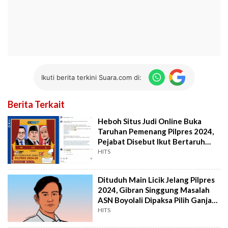
Ikuti berita terkini Suara.com di:
Berita Terkait
Heboh Situs Judi Online Buka
Taruhan Pemenang Pilpres 2024,
Pejabat Disebut Ikut Bertaruh
Ratusan Juta
HITS
Dituduh Main Licik Jelang Pilpres
2024, Gibran Singgung Masalah
ASN Boyolali Dipaksa Pilih Ganjar-
Mahfud
HITS