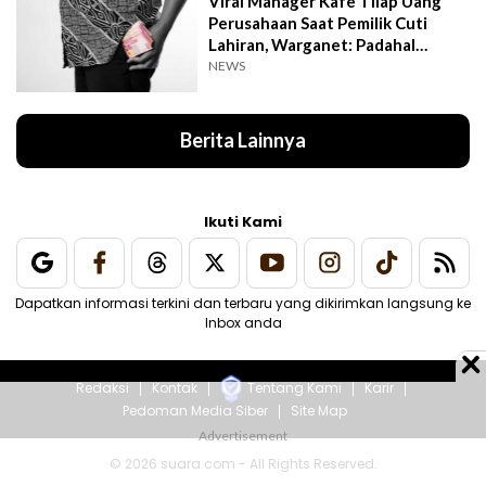
Viral Manager Kafe Tilap Uang
Perusahaan Saat Pemilik Cuti
Lahiran, Warganet: Padahal
Enggak Gede Banget
NEWS
Berita Lainnya
Ikuti Kami
Dapatkan informasi terkini dan terbaru yang dikirimkan langsung ke
Inbox anda
Redaksi
Kontak
Tentang Kami
Karir
Pedoman Media Siber
Site Map
© 2026 suara.com - All Rights Reserved.