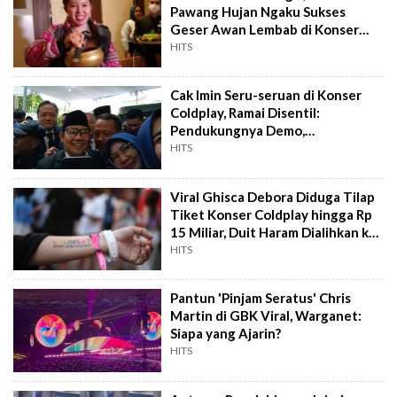
Pawang Hujan Ngaku Sukses
Geser Awan Lembab di Konser
Coldplay
HITS
Cak Imin Seru-seruan di Konser
Coldplay, Ramai Disentil:
Pendukungnya Demo,
Cawapresnya Malah Nonton
HITS
Viral Ghisca Debora Diduga Tilap
Tiket Konser Coldplay hingga Rp
15 Miliar, Duit Haram Dialihkan ke
Bank Belanda
HITS
Pantun 'Pinjam Seratus' Chris
Martin di GBK Viral, Warganet:
Siapa yang Ajarin?
HITS