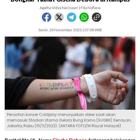
Agatha Vidya Nariswari | Fita Nofiana
Senin, 20 November 2023 | 07:38 WIB
Penonton konser Coldplay menunjukkan stiker saat akan
memasuki Stadion Utama Gelora Bung Karno (SUGBK) Senayan,
Jakarta, Rabu (15/11/2023). (ANTARA FOTO/M Risyal Hidayat)
BeritaHits.id -
Nama
Gischa Debora
Aritonang belakangan