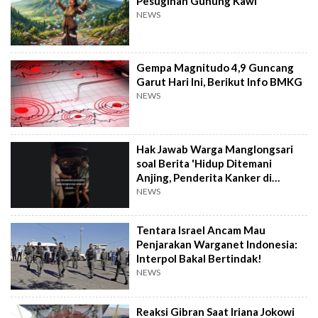
Pesugihan Gunung Kawi
NEWS
Gempa Magnitudo 4,9 Guncang
Garut Hari Ini, Berikut Info BMKG
NEWS
Hak Jawab Warga Manglongsari
soal Berita 'Hidup Ditemani
Anjing, Penderita Kanker di
Wonosobo Diamuk Warga'
NEWS
Tentara Israel Ancam Mau
Penjarakan Warganet Indonesia:
Interpol Bakal Bertindak!
NEWS
Reaksi Gibran Saat Iriana Jokowi