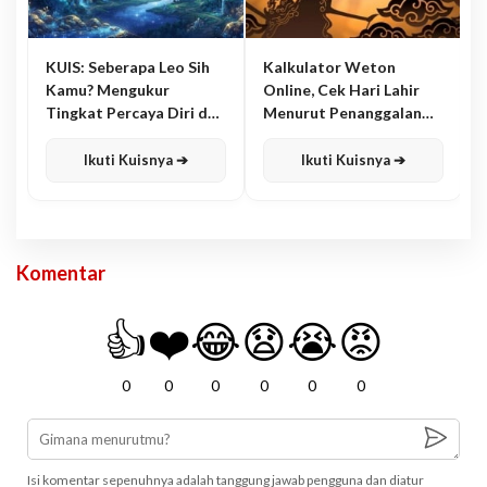
KUIS: Seberapa Leo Sih
Kalkulator Weton
Kamu? Mengukur
Online, Cek Hari Lahir
Tingkat Percaya Diri dan
Menurut Penanggalan
Karisma
Jawa
Ikuti Kuisnya ➔
Ikuti Kuisnya ➔
Komentar
👍
❤️
😂
😧
😭
😡
0
0
0
0
0
0
Isi komentar sepenuhnya adalah tanggung jawab pengguna dan diatur