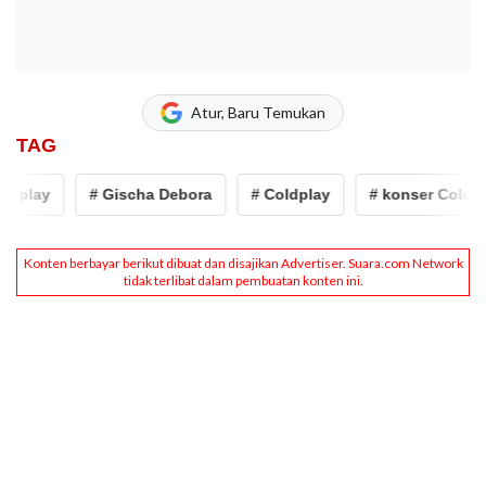
Atur, Baru Temukan
TAG
dplay
# Gischa Debora
# Coldplay
# konser Coldpla