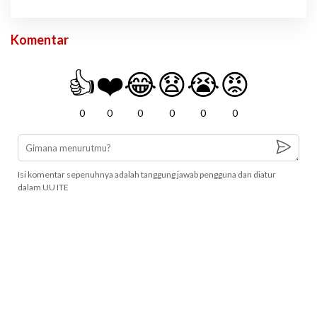
Komentar
👍
❤️
😂
😧
😭
😡
0
0
0
0
0
0
Isi komentar sepenuhnya adalah tanggung jawab pengguna dan diatur
dalam UU ITE