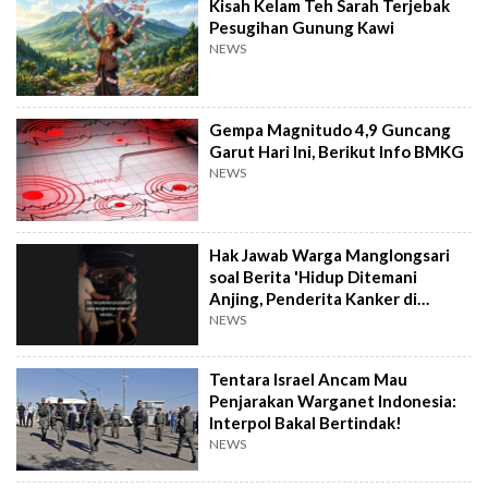
Kisah Kelam Teh Sarah Terjebak
Pesugihan Gunung Kawi
NEWS
Gempa Magnitudo 4,9 Guncang
Garut Hari Ini, Berikut Info BMKG
NEWS
Hak Jawab Warga Manglongsari
soal Berita 'Hidup Ditemani
Anjing, Penderita Kanker di
Wonosobo Diamuk Warga'
NEWS
Tentara Israel Ancam Mau
Penjarakan Warganet Indonesia:
Interpol Bakal Bertindak!
NEWS