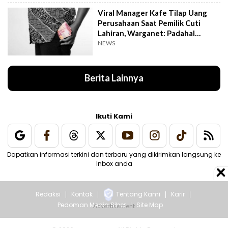
Viral Manager Kafe Tilap Uang
Perusahaan Saat Pemilik Cuti
Lahiran, Warganet: Padahal
Enggak Gede Banget
NEWS
Berita Lainnya
Ikuti Kami
Dapatkan informasi terkini dan terbaru yang dikirimkan langsung ke
Inbox anda
Redaksi
Kontak
Tentang Kami
Karir
Pedoman Media Siber
Site Map