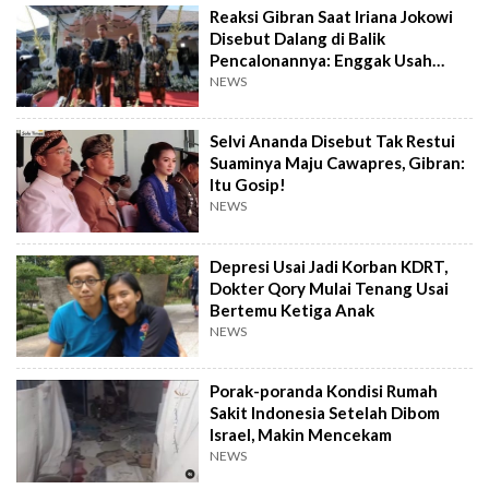
Reaksi Gibran Saat Iriana Jokowi
Disebut Dalang di Balik
Pencalonannya: Enggak Usah
Dibesar-besarkan
NEWS
Selvi Ananda Disebut Tak Restui
Suaminya Maju Cawapres, Gibran:
Itu Gosip!
NEWS
Depresi Usai Jadi Korban KDRT,
Dokter Qory Mulai Tenang Usai
Bertemu Ketiga Anak
NEWS
Porak-poranda Kondisi Rumah
Sakit Indonesia Setelah Dibom
Israel, Makin Mencekam
NEWS