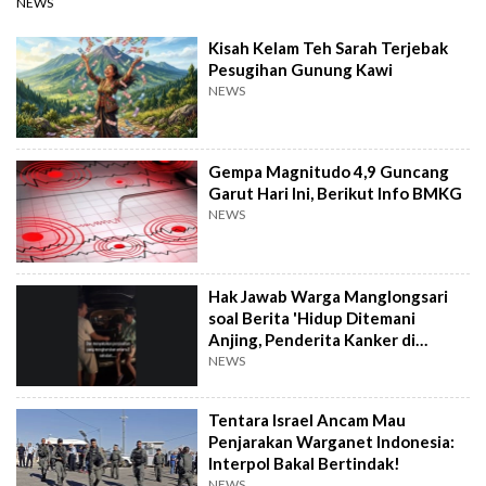
NEWS
Kisah Kelam Teh Sarah Terjebak
Pesugihan Gunung Kawi
NEWS
Gempa Magnitudo 4,9 Guncang
Garut Hari Ini, Berikut Info BMKG
NEWS
Hak Jawab Warga Manglongsari
soal Berita 'Hidup Ditemani
Anjing, Penderita Kanker di
Wonosobo Diamuk Warga'
NEWS
Tentara Israel Ancam Mau
Penjarakan Warganet Indonesia:
Interpol Bakal Bertindak!
NEWS