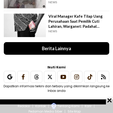
NEWS
Viral Manager Kafe Tilap Uang
Perusahaan Saat Pemilik Cuti
Lahiran, Warganet: Padahal
Enggak Gede Banget
NEWS
Berita Lainnya
Ikuti Kami
Dapatkan informasi terkini dan terbaru yang dikirimkan langsung ke
Inbox anda
Redaksi
Kontak
Tentang Kami
Karir
Pedoman Media Siber
Site Map