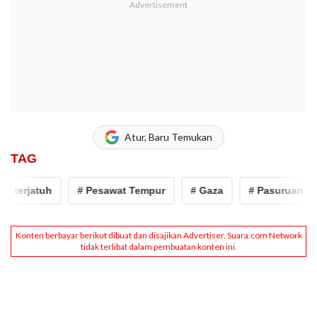
Atur, Baru Temukan
TAG
erjatuh
# Pesawat Tempur
# Gaza
# Pasuruan
#