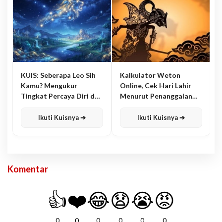
KUIS: Seberapa Leo Sih
Kalkulator Weton
Kamu? Mengukur
Online, Cek Hari Lahir
Tingkat Percaya Diri dan
Menurut Penanggalan
Karisma
Jawa
Ikuti Kuisnya ➔
Ikuti Kuisnya ➔
Komentar
👍
❤️
😂
😧
😭
😡
0
0
0
0
0
0