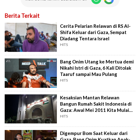
Berita Terkait
Cerita Pelarian Relawan di RS Al-
Shifa Keluar dari Gaza, Sempat
Diadang Tentara Israel
HITS
Bang Onim Utang ke Mertua demi
Nikahi Istri di Gaza, 6 Kali Ditolak
Taaruf sampai Mau Pulang
HITS
Kesaksian Mantan Relawan
Bangun Rumah Sakit Indonesia di
Gaza: Awal Mei 2011 Kita Mulai
Tahap Pertama
HITS
Digempur Bom Saat Keluar dari
Gaza, Bang Onim Kuatkan Anak-