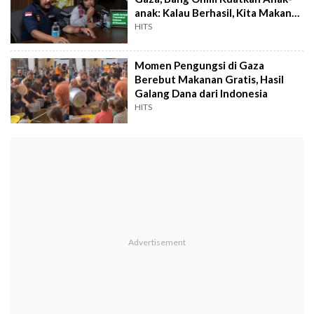
anak: Kalau Berhasil, Kita Makan
Rambutan
HITS
Momen Pengungsi di Gaza
Berebut Makanan Gratis, Hasil
Galang Dana dari Indonesia
HITS