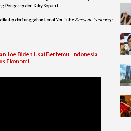
g Pangarep dan Kiky Saputri.
 dikutip dari unggahan kanal YouTube
Kaesang Pangarep
n Joe Biden Usai Bertemu: Indonesia
us Ekonomi