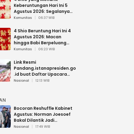
Keberuntungan Hari Ini 5
Agustus 2026: Segalanya
Berjalan Lancar
Komunitas
06:37 WIB
4 Shio Beruntung Hari Ini 4
Agustus 2026: Macan
hingga Babi Berpeluang
Dapat Kabar Baik
Komunitas
06:23 WIB
Link Resmi
Pandang.istanapresiden.go
.id buat Daftar Upacara
Bendera HUT RI di Istana
Nasional
12:13 WIB
Negara
HAN
Bocoran Reshuffle Kabinet
Agustus: Norman Joesoef
Bakal Dilantik Jadi
Wamenhan RI
Nasional
17:49 WIB