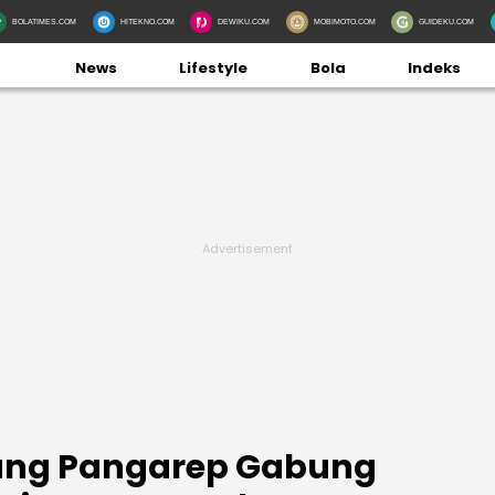
BOLATIMES.COM
HITEKNO.COM
DEWIKU.COM
MOBIMOTO.COM
GUIDEKU.COM
News
Lifestyle
Bola
Indeks
ang Pangarep Gabung