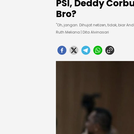
PSI, Deddy Corb
Bro?
"Oh, jangan. Dihujat netizen, tidak, biar An
Ruth Meliana | Dita Alvinasari