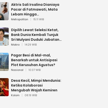
Aktris Sali Irsalina Dianiaya
Pacar di Fatmawati, Mata
Lebam Hingga
Diselamatkan Polantas
Metropolitan
15:11 WIB
Dipilih Lewat Seleksi Ketat,
Bank Dunia Kembali Tunjuk
Sri Mulyani Duduki Jabatan
Strategis
Makro
14:29 WIB
Pagar Besi di Mal-mal,
Benarkah untuk Antisipasi
Plot Kerusuhan Agustus?
Nasional
10:37 WIB
Desa Kecil, Mimpi Mendunia:
Ketika Kolaborasi
Mengubah Wajah Kemiren
Kolom
08:19 WIB