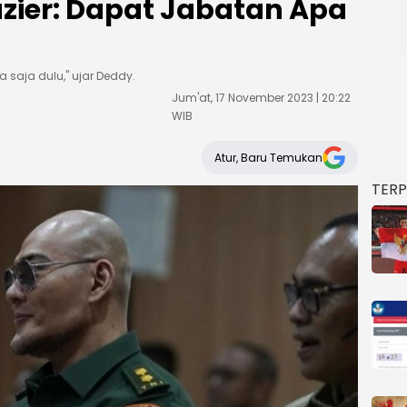
uzier: Dapat Jabatan Apa
da saja dulu," ujar Deddy.
Jum'at, 17 November 2023 | 20:22
WIB
Atur, Baru Temukan
TER