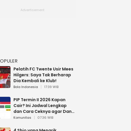
POPULER
Pelatih FC Twente Usir Mees
Hilgers: Saya Tak Berharap
Dia Kembali ke Klub!
Bola Indonesia
17:39 WIB
PIP Termin II 2026 Kapan
Cair? Ini Jadwal Lengkap
dan Cara Ceknya agar Dana
Tidak Hangus!
Komunitas
07:36 WIB
4 Shio yang Menarik