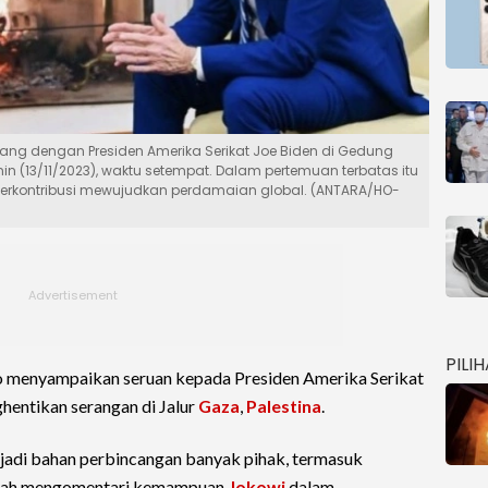
cang dengan Presiden Amerika Serikat Joe Biden di Gedung
nin (13/11/2023), waktu setempat. Dalam pertemuan terbatas itu
berkontribusi mewujudkan perdamaian global. (ANTARA/HO-
PILI
 menyampaikan seruan kepada Presiden Amerika Serikat
entikan serangan di Jalur
Gaza
,
Palestina
.
adi bahan perbincangan banyak pihak, termasuk
malah mengomentari kemampuan
Jokowi
dalam