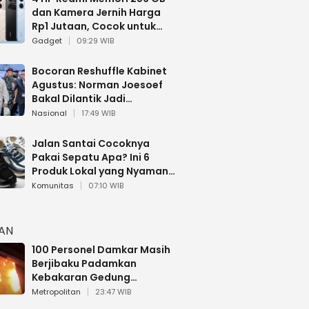
dan Kamera Jernih Harga
Rp1 Jutaan, Cocok untuk
Multitasking
Gadget
09:29 WIB
Bocoran Reshuffle Kabinet
Agustus: Norman Joesoef
Bakal Dilantik Jadi
Wamenhan RI
Nasional
17:49 WIB
Jalan Santai Cocoknya
Pakai Sepatu Apa? Ini 6
Produk Lokal yang Nyaman
Buat 17 Agustusan
Komunitas
07:10 WIB
HAN
100 Personel Damkar Masih
Berjibaku Padamkan
Kebakaran Gedung
Bapenda DKI
Metropolitan
23:47 WIB