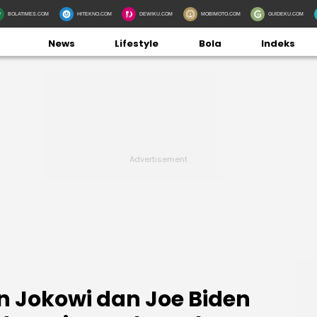
BOLATIMES.COM
HITEKNO.COM
DEWIKU.COM
MOBIMOTO.COM
GUIDEKU.COM
News
Lifestyle
Bola
Indeks
 Jokowi dan Joe Biden