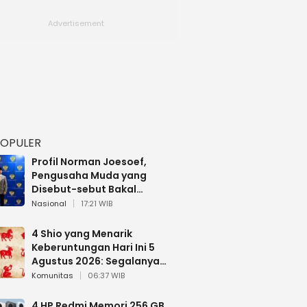
POPULER
Profil Norman Joesoef,
Pengusaha Muda yang
Disebut-sebut Bakal
Dilantik Jadi Wamenhan RI
Nasional
17:21 WIB
4 Shio yang Menarik
Keberuntungan Hari Ini 5
Agustus 2026: Segalanya
Berjalan Lancar
Komunitas
06:37 WIB
4 HP Redmi Memori 256 GB