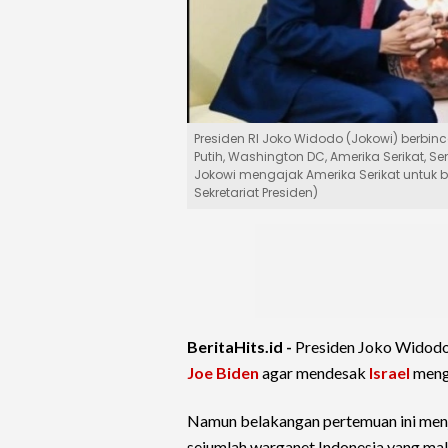
Presiden RI Joko Widodo (Jokowi) berbin
Putih, Washington DC, Amerika Serikat, Se
Jokowi mengajak Amerika Serikat untuk 
Sekretariat Presiden)
BeritaHits.id -
Presiden Joko Widodo
Joe Biden
agar mendesak
Israel
mengh
Namun belakangan pertemuan ini menj
sejumlah warganet Indonesia yang 