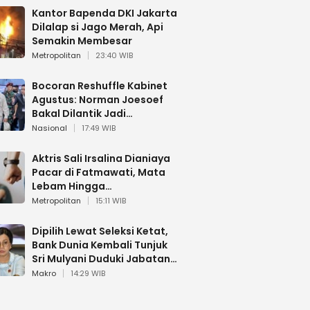
Kantor Bapenda DKI Jakarta
Dilalap si Jago Merah, Api
Semakin Membesar
Metropolitan
23:40 WIB
Bocoran Reshuffle Kabinet
Agustus: Norman Joesoef
Bakal Dilantik Jadi
Wamenhan RI
Nasional
17:49 WIB
Aktris Sali Irsalina Dianiaya
Pacar di Fatmawati, Mata
Lebam Hingga
Diselamatkan Polantas
Metropolitan
15:11 WIB
Dipilih Lewat Seleksi Ketat,
Bank Dunia Kembali Tunjuk
Sri Mulyani Duduki Jabatan
Strategis
Makro
14:29 WIB