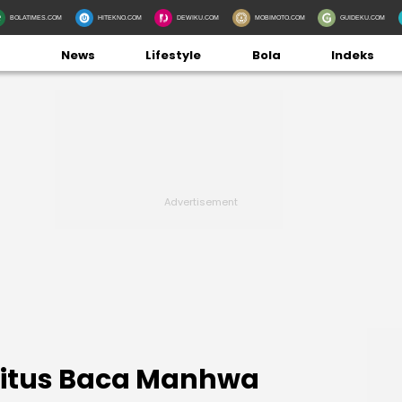
BOLATIMES.COM
HITEKNO.COM
DEWIKU.COM
MOBIMOTO.COM
GUIDEKU.COM
News
Lifestyle
Bola
Indeks
Situs Baca Manhwa