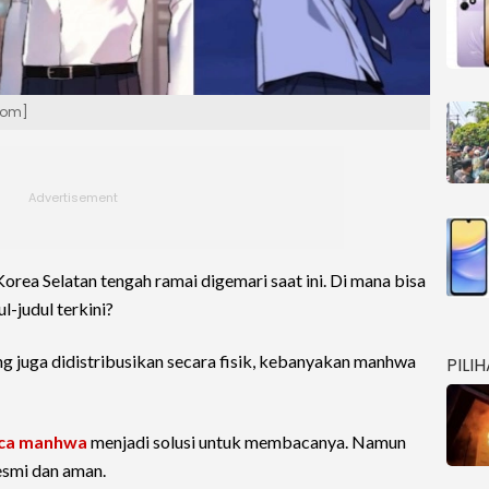
dom]
orea Selatan tengah ramai digemari saat ini. Di mana bisa
l-judul terkini?
 juga didistribusikan secara fisik, kebanyakan manhwa
PILI
aca manhwa
menjadi solusi untuk membacanya. Namun
esmi dan aman.