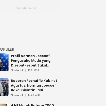
POPULER
Profil Norman Joesoef,
Pengusaha Muda yang
Disebut-sebut Bakal
Dilantik Jadi Wamenhan RI
Nasional
17:21 WIB
Bocoran Reshuffle Kabinet
Agustus: Norman Joesoef
Bakal Dilantik Jadi
Wamenhan RI
Nasional
17:49 WIB
4 HP Murah Baterai 7000