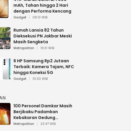
mAh, Tahan hingga 2 Hari
dengan Performa Kencang
Gadget
08:13 WIB
Rumah Lansia 82 Tahun
Dieksekusi PN Jakbar Meski
Masih Sengketa
Metropolitan
19:31 WIB
6 HP Samsung Rp2 Jutaan
Terbaik: Kamera Tajam, NFC
hingga Koneksi 5G
Gadget
10:30 WIB
HAN
100 Personel Damkar Masih
Berjibaku Padamkan
Kebakaran Gedung
Bapenda DKI
Metropolitan
23:47 WIB