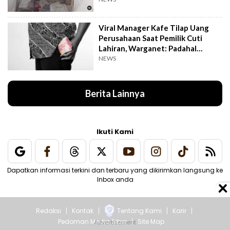
Viral Manager Kafe Tilap Uang
Perusahaan Saat Pemilik Cuti
Lahiran, Warganet: Padahal
Enggak Gede Banget
NEWS
Berita Lainnya
Ikuti Kami
Dapatkan informasi terkini dan terbaru yang dikirimkan langsung ke
Inbox anda
Redaksi
Kontak
Tentang Kami
Karir
Pedoman Media Siber
Site Map