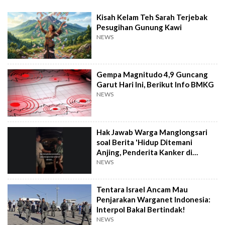
Kisah Kelam Teh Sarah Terjebak
Pesugihan Gunung Kawi
NEWS
Gempa Magnitudo 4,9 Guncang
Garut Hari Ini, Berikut Info BMKG
NEWS
Hak Jawab Warga Manglongsari
soal Berita 'Hidup Ditemani
Anjing, Penderita Kanker di
Wonosobo Diamuk Warga'
NEWS
Tentara Israel Ancam Mau
Penjarakan Warganet Indonesia:
Interpol Bakal Bertindak!
NEWS