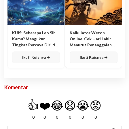
KUIS: Seberapa Leo Sih
Kalkulator Weton
Kamu? Mengukur
Online, Cek Hari Lahir
Tingkat Percaya Diri dan
Menurut Penanggalan
Karisma
Jawa
Ikuti Kuisnya ➔
Ikuti Kuisnya ➔
Komentar
👍
❤️
😂
😧
😭
😡
0
0
0
0
0
0