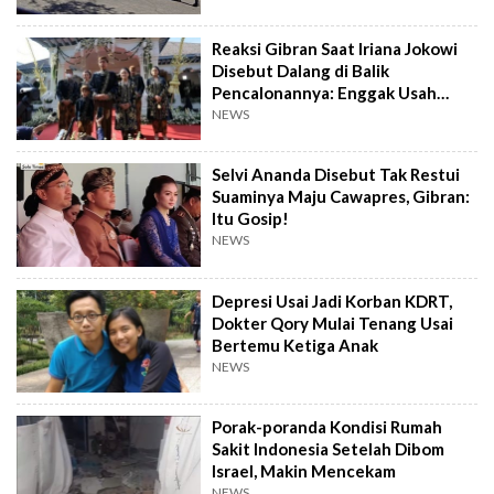
Reaksi Gibran Saat Iriana Jokowi
Disebut Dalang di Balik
Pencalonannya: Enggak Usah
Dibesar-besarkan
NEWS
Selvi Ananda Disebut Tak Restui
Suaminya Maju Cawapres, Gibran:
Itu Gosip!
NEWS
Depresi Usai Jadi Korban KDRT,
Dokter Qory Mulai Tenang Usai
Bertemu Ketiga Anak
NEWS
Porak-poranda Kondisi Rumah
Sakit Indonesia Setelah Dibom
Israel, Makin Mencekam
NEWS