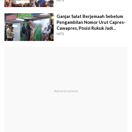
Duitnya Dari Mana?
HITS
Ganjar Salat Berjemaah Sebelum
Pengambilan Nomor Urut Capres-
Cawapres, Posisi Rukuk Jadi
Omongan
HITS