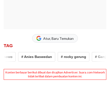
Atur, Baru Temukan
TAG
ranowo
# Anies Baswedan
# rocky gerung
# Ganjar 